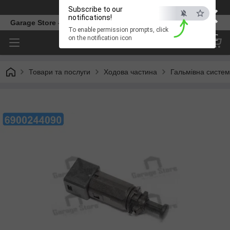
×
Телефон
Subscribe to our
notifications!
Garage Store – інтернет магазин автозапчастин.
To enable permission prompts, click
ESC
on the notification icon
Товари та послуги
Ходова частина
Гальмівна систе