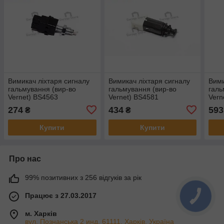
Вимикач ліхтаря сигналу
Вимикач ліхтаря сигналу
Вими
гальмування (вир-во
гальмування (вир-во
галь
Vernet) BS4563
Vernet) BS4581
Vern
274
434
593
₴
₴
Купити
Купити
Про нас
99% позитивних з 256 відгуків за рік
Працює з 27.03.2017
КНОПКА
ЗВ'ЯЗКУ
м. Харків
вул. Познанська 2 инд. 61111, Харків, Україна