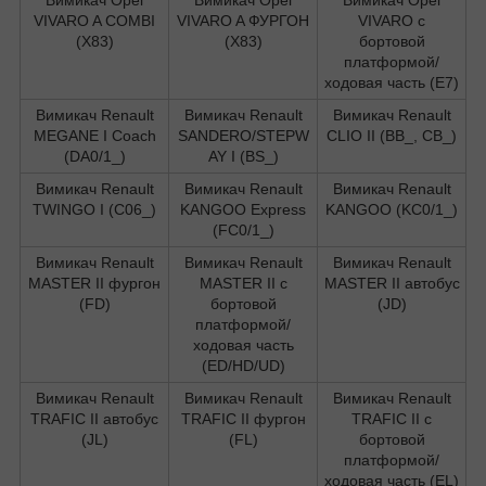
VIVARO A COMBI
VIVARO A ФУРГОН
VIVARO c
(X83)
(X83)
бортовой
платформой/
ходовая часть (E7)
Вимикач Renault
Вимикач Renault
Вимикач Renault
MEGANE I Coach
SANDERO/STEPW
CLIO II (BB_, CB_)
(DA0/1_)
AY I (BS_)
Вимикач Renault
Вимикач Renault
Вимикач Renault
TWINGO I (C06_)
KANGOO Express
KANGOO (KC0/1_)
(FC0/1_)
Вимикач Renault
Вимикач Renault
Вимикач Renault
MASTER II фургон
MASTER II c
MASTER II автобус
(FD)
бортовой
(JD)
платформой/
ходовая часть
(ED/HD/UD)
Вимикач Renault
Вимикач Renault
Вимикач Renault
TRAFIC II автобус
TRAFIC II фургон
TRAFIC II c
(JL)
(FL)
бортовой
платформой/
ходовая часть (EL)