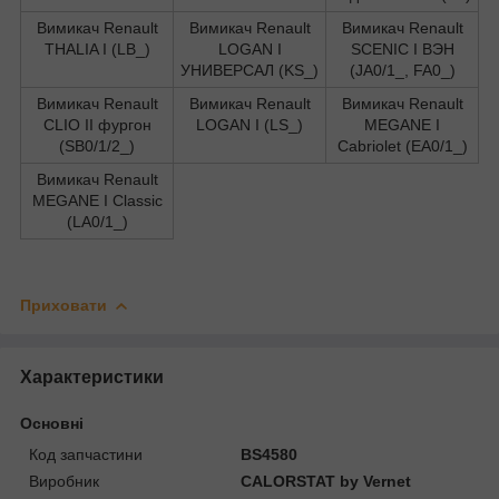
Вимикач Renault
Вимикач Renault
Вимикач Renault
THALIA I (LB_)
LOGAN I
SCENIC I ВЭН
УНИВЕРСАЛ (KS_)
(JA0/1_, FA0_)
Вимикач Renault
Вимикач Renault
Вимикач Renault
CLIO II фургон
LOGAN I (LS_)
MEGANE I
(SB0/1/2_)
Cabriolet (EA0/1_)
Вимикач Renault
MEGANE I Classic
(LA0/1_)
Приховати
Характеристики
Основні
Код запчастини
BS4580
Виробник
CALORSTAT by Vernet