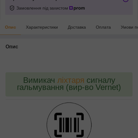
Замовлення під захистом
Опис
Характеристики
Доставка
Оплата
Умови п
Опис
bvd_ggl
Вимикач
ліхтаря
сигналу
гальмування (вир-во Vernet)