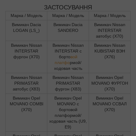
ЗАСТОСУВАННЯ
Марка / Модель
Марка / Модель
Марка / Модель
Вимикач Dacia
Вимикач Dacia
Вимикач Nissan
LOGAN (LS_)
SANDERO
INTERSTAR
автобус (X70)
Вимикач Nissan
Вимикач Nissan
Вимикач Nissan
INTERSTAR
INTERSTAR c
KUBISTAR ВЭН
фургон (X70)
борто
вой
(X76)
платфо
рмой/
ходовая часть
Вимикач Nissan
Вимикач Nissan
Вимикач Opel
PRIMASTAR
PRIMASTAR
MOVANO ФУРГОН
автобус (X83)
фургон (X83)
(X70)
Вимикач Opel
Вимикач Opel
Вимикач Opel
MOVANO COMBI
MOVANO c
MOVANO ССВАЛ
(X70)
бортовой
(X70)
платформой/
ходовая часть (U9,
E9)
Вимикач Opel
Вимикач Opel
Вимикач Opel