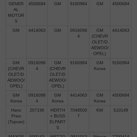
GENER
4500684
GM
9160984
GM
4500684
AL
MOTOR
S
GM
4414063
GM
0916098
GM
4414063
4
(CHEVR
OLET/D
AEWOO/
OPEL)
GM
0916098
GM
9160984
GM
9160984
(CHEVR
4
(CHEVR
Korea
OLET/D
OLET/D
AEWOO/
AEWOO/
OPEL)
OPEL)
GM
0916098
GM
4414063
GM
4500684
Korea
4
Korea
Korea
Hans
207196
HERTH
7048500
KW
510148
Pries
+ BUSS
7
(Topran)
ELPART
S
MAXGE
500143
METZG
0911013
Nissan
7700414