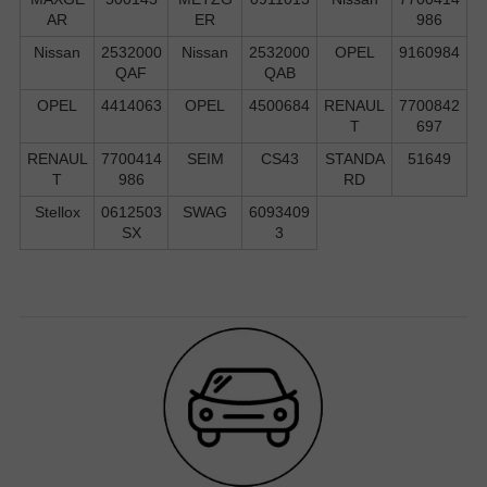
AR
ER
986
Nissan
2532000
Nissan
2532000
OPEL
9160984
QAF
QAB
OPEL
4414063
OPEL
4500684
RENAUL
7700842
T
697
RENAUL
7700414
SEIM
CS43
STANDA
51649
T
986
RD
Stellox
0612503
SWAG
6093409
SX
3