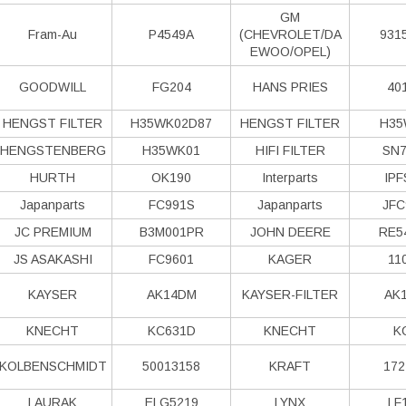
GM
Fram-Au
P4549A
(CHEVROLET/DA
931
EWOO/OPEL)
GOODWILL
FG204
HANS PRIES
40
HENGST FILTER
H35WK02D87
HENGST FILTER
H35
HENGSTENBERG
H35WK01
HIFI FILTER
SN7
HURTH
OK190
Interparts
IPF
Japanparts
FC991S
Japanparts
JFC
JC PREMIUM
B3M001PR
JOHN DEERE
RE5
JS ASAKASHI
FC9601
KAGER
11
KAYSER
AK14DM
KAYSER-FILTER
AK
KNECHT
KC631D
KNECHT
K
KOLBENSCHMIDT
50013158
KRAFT
172
LAURAK
ELG5219
LYNX
LF