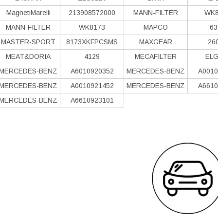
MagnetiMarelli
213908572000
MANN-FILTER
WK8
MANN-FILTER
WK8173
MAPCO
63
MASTER-SPORT
8173XKFPCSMS
MAXGEAR
26
MEAT&DORIA
4129
MECAFILTER
ELG
MERCEDES-BENZ
A6010920352
MERCEDES-BENZ
A0010
MERCEDES-BENZ
A0010921452
MERCEDES-BENZ
A6610
MERCEDES-BENZ
A6610923101