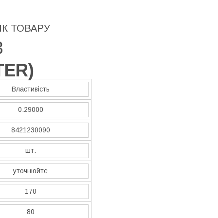
ИК ТОВАРУ
3
TER
)
Властивість
0.29000
8421230090
шт.
уточнюйте
170
80