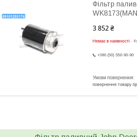
Фільтр пали
WK8173(MAN
3 852 ₴
Немає в наявності
К
+380 (50) 550-90-90
повернення товару п
bvd_ggl