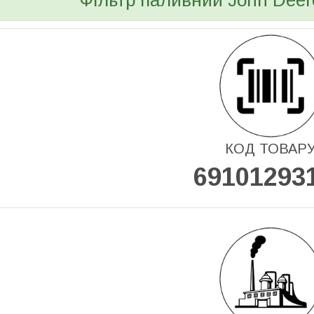
Фільтр паливний John De
КОД ТОВАР
69101293