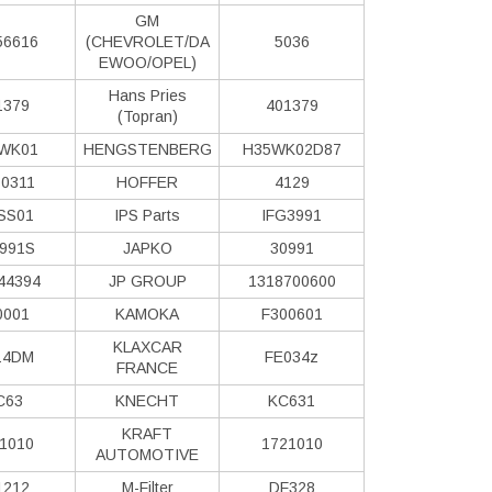
GM
56616
(CHEVROLET/DA
5036
EWOO/OPEL)
Hans Pries
1379
401379
(Topran)
WK01
HENGSTENBERG
H35WK02D87
0311
HOFFER
4129
SS01
IPS Parts
IFG3991
991S
JAPKO
30991
44394
JP GROUP
1318700600
0001
KAMOKA
F300601
KLAXCAR
14DM
FE034z
FRANCE
C63
KNECHT
KC631
KRAFT
1010
1721010
AUTOMOTIVE
1212
M-Filter
DF328