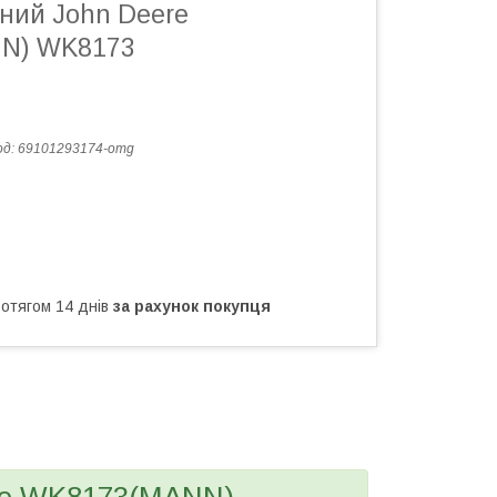
вний John Deere
N) WK8173
од:
69101293174-omg
ротягом 14 днів
за рахунок покупця