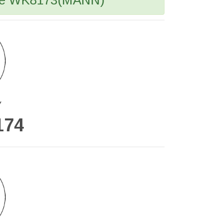
ere WK8173(MANN)
У
174