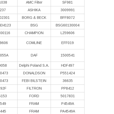
1038
AMC Filter
SF981
237
ASHIKA
3009991
02301
BORG & BECK
BFF8072
434123
BSG
BSG60130004
00116
CHAMPION
L259606
9606
COMLINE
EFF019
055A
DAF
1500541
0058
Delphi Poland S.А.
HDF497
0473
DONALDSON
P551424
0473
FEBI BILSTEIN
36635
92F
FILTRON
PP8412
5153
FORD
5017831
549
FRAM
P4549A
445
FRAM
PA4549A