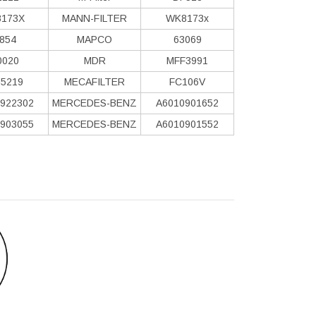
173X
MANN-FILTER
WK8173x
854
MAPCO
63069
0020
MDR
MFF3991
5219
MECAFILTER
FC106V
922302
MERCEDES-BENZ
A6010901652
903055
MERCEDES-BENZ
A6010901552