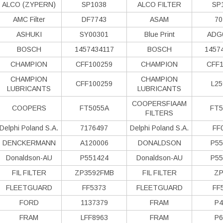
ALCO (ZYPERN)
SP1038
ALCO FILTER
SP
AMC Filter
DF7743
ASAM
70
ASHUKI
SY00301
Blue Print
ADG
BOSCH
1457434117
BOSCH
1457
CHAMPION
CFF100259
CHAMPION
CFF1
CHAMPION
CHAMPION
CFF100259
L25
LUBRICANTS
LUBRICANTS
COOPERSFIAAM
COOPERS
FT5055A
FT5
FILTERS
Delphi Poland S.А.
7176497
Delphi Poland S.А.
FF
DENCKERMANN
A120006
DONALDSON
P55
Donaldson-AU
P551424
Donaldson-AU
P55
FIL FILTER
ZP3592FMB
FIL FILTER
ZP
FLEETGUARD
FF5373
FLEETGUARD
FF
FORD
1137379
FRAM
P4
FRAM
LFF8963
FRAM
P6