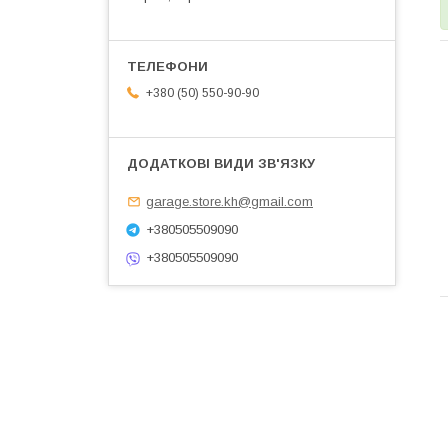
+380 (50) 550-90-90
garage.store.kh@gmail.com
+380505509090
+380505509090