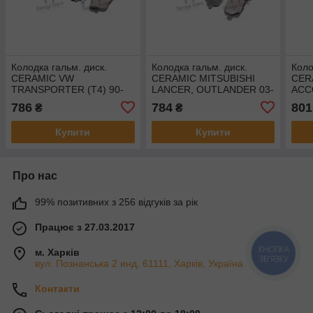
Колодка гальм. диск.
Колодка гальм. диск.
Коло
CERAMIC VW
CERAMIC MITSUBISHI
CER
TRANSPORTER (T4) 90-
LANCER, OUTLANDER 03-
ACC
03 передн. (RIDER)
передн. (RIDER)
(RI
786
784
801
₴
₴
RD.330112PRF
RD.330114PRF
Купити
Купити
Про нас
99% позитивних з 256 відгуків за рік
Працює з 27.03.2017
КНОПКА
м. Харків
ЗВ'ЯЗКУ
вул. Познанська 2 инд. 61111, Харків, Україна
Контакти