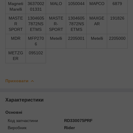
Magneti
3637002
MALO
1050044
MAPCO
6879
Marelli
01331
MASTE
1304605
MASTE
1304605
MAXGE
191826
R
7872NS
R-
7872NS
AR
SPORT
ETMS
SPORT
ETMS
MDR
MFP270
Metelli
2205001
Metelli
2205000
6
METZG
095102
ER
Приховати
Характеристики
Основні
Код запчастини
RD330075PRF
Виробник
Rider