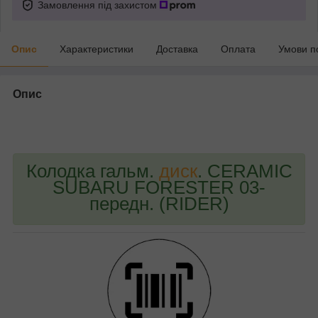
Замовлення під захистом
Опис
Характеристики
Доставка
Оплата
Умови п
Опис
bvd_ggl
Колодка гальм.
диск
. CERAMIC
SUBARU FORESTER 03-
передн. (RIDER)