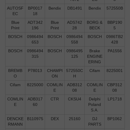
AUTOSF
BP0017
Bendix
DB1491
Bendix
572550B
EC
18
Blue
ADT342
Blue
ADS742
BORG &
BBP190
Print
196
Print
28
BECK
5
BOSCH
0986494
BOSCH
0986494
BOSCH
0986TB2
653
558
428
BOSCH
0986494
BOSCH
0986495
Brake
PA1556
315
125
ENGINE
ERING
BREMB
P78013
CHAMPI
572550C
Cifam
8225001
O
ON
H
Cifam
8225000
COMLIN
ADB312
COMLIN
CBP312
E
08
E
08
COMLIN
ADB317
CTR
CKSU4
Delphi
LP1718
E
60
Poland
S.А.
DENCKE
B110975
DEX
25160
DJ
BP1062
RMANN
PARTS