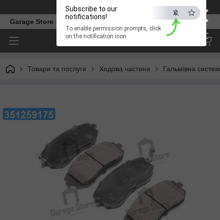
×
Телефон
Subscribe to our
notifications!
Garage Store – інтернет магазин автозапчастин.
To enable permission prompts, click
ESC
on the notification icon
Товари та послуги
Ходова частина
Гальмівна систе