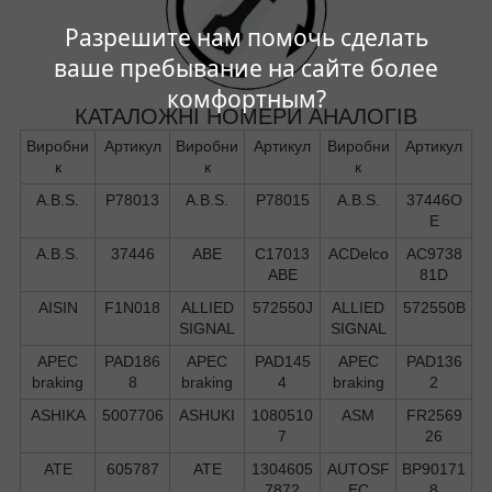
Разрешите нам помочь сделать
ваше пребывание на сайте более
комфортным?
КАТАЛОЖНІ НОМЕРИ АНАЛОГІВ
Виробни
Артикул
Виробни
Артикул
Виробни
Артикул
к
к
к
A.B.S.
P78013
A.B.S.
P78015
A.B.S.
37446O
E
A.B.S.
37446
ABE
C17013
ACDelco
AC9738
ABE
81D
AISIN
F1N018
ALLIED
572550J
ALLIED
572550B
SIGNAL
SIGNAL
APEC
PAD186
APEC
PAD145
APEC
PAD136
braking
8
braking
4
braking
2
ASHIKA
5007706
ASHUKI
1080510
ASM
FR2569
7
26
ATE
605787
ATE
1304605
AUTOSF
BP90171
7872
EC
8