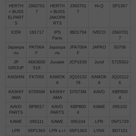
HERTH
J360701
HERTH
J360701
Hi-Q
SP1367
+ BUSS
7
+ BUSS
7
ELPART
JAKOPA
S
RTS
ICER
181717
IPS
IBD1794
IVECO
J360701
Parts
7
Japanpa
PA706A
Japanpa
JPA706A
JAPKO
50706
rts
F
rts
F
JP
4663600
Juratek
JCP1639
Jurid
572550J
GROUP
519
KAISHIN
FK7055
KAMOK
JQ10132
KAMOK
JQ10112
A
78
A
6
KASHIY
D7055M
KASHIY
D7073M
KAVO
KBP800
AMA
AMA
4
KAVO
BP8017
KAVO
KBP800
KAWE
095102
PARTS
PARTS
4
KAWE
095111
KAWE
095104
LPR
05P1729
LPR
05P1363
LPR s.r.l
05P1363
LYNX
BD7101