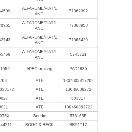
ALFAROME/FIAT/L
64599
77362092
ANCI
ALFAROME/FIAT/L
70965
77363958
ANCI
ALFAROME/FIAT/L
62743
77363420
ANCI
ALFAROME/FIAT/L
65468
5743721
ANCI
1550
APEC braking
PAD1630
708
ATE
1304603817202
038172
ATE
13046038272
3827
ATE
603817
3811
ATE
130460382722
075X
Bendix
573165B
44211
BORG & BECK
BBP1717