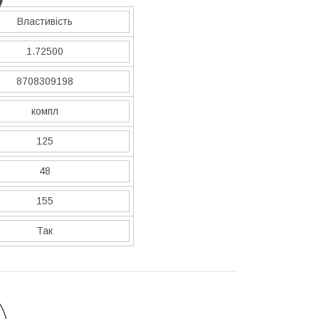
Властивість
1.72500
8708309198
компл
125
48
155
Так