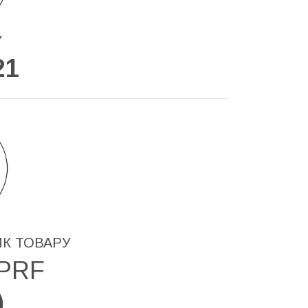
У
21
ИК ТОВАРУ
1PRF
)