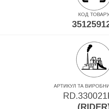
КОД ТОВАР
3512591
АРТИКУЛ ТА ВИРОБН
RD.33002
(
RIDER