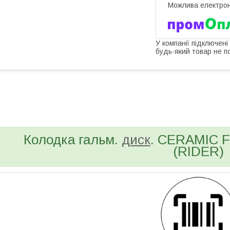
У компанії підключені
будь-який товар не п
bvd_ggl
Колодка гальм.
диск
. CERAMIC F
(RIDER)