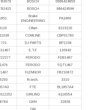
TB3079
BOSCH
0986424659
TB2415
BOSCH
986424596
Brake
1851
PA1860
ENGINEERING
3120
Cifam
8223220
11038
COMLINE
CBP01783
1721
DJ PARTS
BP2238
31467
E.T.F.
120943
222377
FERODO
FDB1467
1476
FERODO
FQT1467
1467
FLENNOR
FB210872
5293
fri.tech.
3310
857A3
FTE
BL1857A4
012252
GIRLING
6116554
8784
GKN
32838
GM