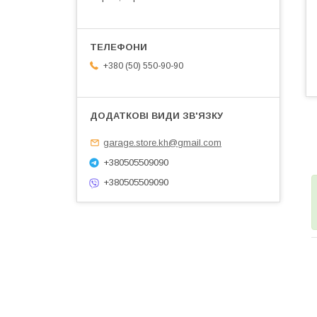
+380 (50) 550-90-90
garage.store.kh@gmail.com
+380505509090
+380505509090