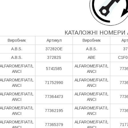
КАТАЛОЖНІ НОМЕРИ 
Виробник
Артикул
Виробник
Арт
A.B.S.
37282OE
A.B.S.
37
A.B.S.
37282S
ABE
C1F0
ALFAROME/FIAT/L
ALFAROME/FIAT/L
5741585
773
ANCI
ANCI
ALFAROME/FIAT/L
ALFAROME/FIAT/L
71752990
773
ANCI
ANCI
ALFAROME/FIAT/L
ALFAROME/FIAT/L
77364473
773
ANCI
ANCI
ALFAROME/FIAT/L
ALFAROME/FIAT/L
77362195
773
ANCI
ANCI
ALFAROME/FIAT/L
ALFAROME/FIAT/L
77365379
717
ANCI
ANCI