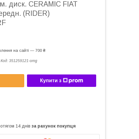
м. диск. CERAMIC FIAT
ередн. (RIDER)
RF
лення на сайті — 700 ₴
Код:
351259121-omg
Купити з
ротягом 14 днів
за рахунок покупця