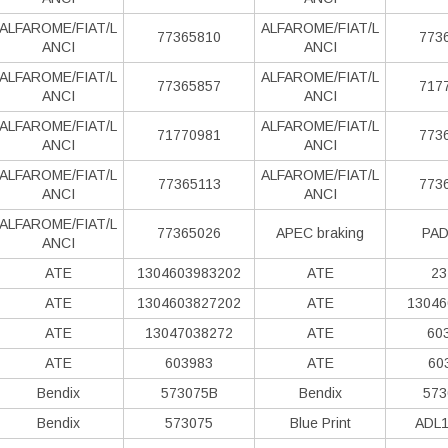
ALFAROME/FIAT/L
ALFAROME/FIAT/L
77365810
773
ANCI
ANCI
ALFAROME/FIAT/L
ALFAROME/FIAT/L
77365857
717
ANCI
ANCI
ALFAROME/FIAT/L
ALFAROME/FIAT/L
71770981
773
ANCI
ANCI
ALFAROME/FIAT/L
ALFAROME/FIAT/L
77365113
773
ANCI
ANCI
ALFAROME/FIAT/L
77365026
APEC braking
PAD
ANCI
ATE
1304603983202
ATE
23
ATE
1304603827202
ATE
13046
ATE
13047038272
ATE
60
ATE
603983
ATE
60
Bendix
573075B
Bendix
573
Bendix
573075
Blue Print
ADL1