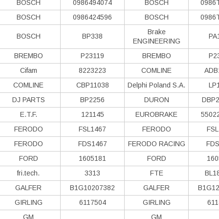
BOSCH
0986494074
BOSCH
0986
BOSCH
0986424596
BOSCH
0986
Brake
BOSCH
BP338
PA
ENGINEERING
BREMBO
P23119
BREMBO
P2
Cifam
8223223
COMLINE
ADB
COMLINE
CBP11038
Delphi Poland S.А.
LP
DJ PARTS
BP2256
DURON
DBP2
E.T.F.
121145
EUROBRAKE
5502
FERODO
FSL1467
FERODO
FSL
FERODO
FDS1467
FERODO RACING
FDS
FORD
1605181
FORD
160
fri.tech.
3313
FTE
BL1
GALFER
B1G10207382
GALFER
B1G12
GIRLING
6117504
GIRLING
611
GM
GM