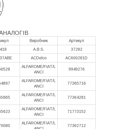
АНАЛОГІВ
икул
Виробник
Артикул
418
A.B.S.
37282
37ABE
ACDelco
AC600281D
ALFAROME/FIAT/L
66528
9949276
ANCI
ALFAROME/FIAT/L
64897
77365716
ANCI
ALFAROME/FIAT/L
65865
77364281
ANCI
ALFAROME/FIAT/L
65623
71773152
ANCI
ALFAROME/FIAT/L
70080
77362712
ANCI