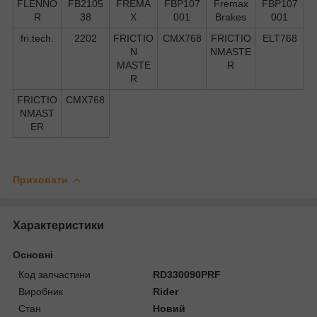
FLENNO
FB2105
FREMA
FBP107
Fremax
FBP107
R
38
X
001
Brakes
001
fri.tech.
2202
FRICTIO
CMX768
FRICTIO
ELT768
N
NMASTE
MASTE
R
R
FRICTIO
CMX768
NMAST
ER
Приховати
Характеристики
Основні
Код запчастини
RD330090PRF
Виробник
Rider
Стан
Новий