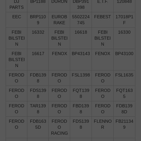
DJ
BP1188
DURON
DBP391
E.T.F.
120848
PARTS
398
EEC
BRP110
EUROB
5502224
FEBEST
17018P1
9
RAKE
745
F
FEBI
16332
FEBI
16618
FEBI
16330
BILSTEI
BILSTEI
BILSTEI
N
N
N
FEBI
16617
FENOX
BP43143
FENOX
BP43100
BILSTEI
N
FEROD
FDB139
FEROD
FSL1398
FEROD
FSL1635
O
8
O
O
FEROD
FDS139
FEROD
FQT139
FEROD
FQT163
O
8
O
8
O
5
FEROD
TAR139
FEROD
FBD139
FEROD
FDB139
O
8
O
8
O
8D
FEROD
FDB163
FEROD
FDS139
FLENNO
FB21134
O
5D
O
8
R
9
RACING