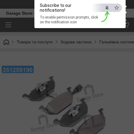
×
Телефон
Subscribe to our
notifications!
Garage Store – інтернет магазин автозапчастин.
To enable permission prompts, click
ESC
on the notification icon
Товари та послуги
Ходова частина
Гальмівна систе