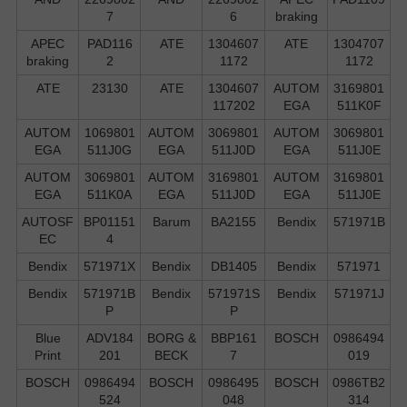
7
6
braking
APEC
PAD116
ATE
1304607
ATE
1304707
braking
2
1172
1172
ATE
23130
ATE
1304607
AUTOM
3169801
117202
EGA
511K0F
AUTOM
1069801
AUTOM
3069801
AUTOM
3069801
EGA
511J0G
EGA
511J0D
EGA
511J0E
AUTOM
3069801
AUTOM
3169801
AUTOM
3169801
EGA
511K0A
EGA
511J0D
EGA
511J0E
AUTOSF
BP01151
Barum
BA2155
Bendix
571971B
EC
4
Bendix
571971X
Bendix
DB1405
Bendix
571971
Bendix
571971B
Bendix
571971S
Bendix
571971J
P
P
Blue
ADV184
BORG &
BBP161
BOSCH
0986494
Print
201
BECK
7
019
BOSCH
0986494
BOSCH
0986495
BOSCH
0986TB2
524
048
314