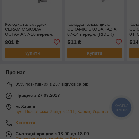
Колодка гальм. диск.
Колодка гальм. диск.
Коло
CERAMIC SKODA
CERAMIC SKODA FABIA
CER
OCTAVIA 97-10 передн.
07-14 передн. (RIDER)
04,
(RIDER) RD.330072PRF
RD.330069PRF
пере
801
511
514
₴
₴
RD.
Купити
Купити
Про нас
99% позитивних з 257 відгуків за рік
Працює з 27.03.2017
КНОПКА
м. Харків
ЗВ'ЯЗКУ
вул. Познанська 2 инд. 61111, Харків, Україна
Контакти
Сьогодні працює з 13:00 до 18:00
Показати весь графік роботи