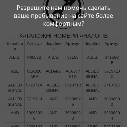
Разрешите нам помочь сделать
ваше пребывание на сайте более
комфортным?
КАТАЛОЖНІ НОМЕРИ АНАЛОГІВ
Виробни
Артикул
Виробни
Артикул
Виробни
Артикул
к
к
к
A.B.S.
P85072
A.B.S.
37155
A.B.S.
37155O
E
ABE
C1A026
ACDelco
AC6877
ALLIED
571971J
ABE
81D
SIGNAL
C
ALLIED
571971X
ALLIED
571971B
ALLIED
571971D
SIGNAL
SIGNAL
SIGNAL
ALLIED
571971J
AND
2269802
AND
3069800
SIGNAL
5
2
AND
3969802
AND
3969802
AND
3969800
6
3
4
AND
2269802
AND
2269802
APEC
PAD1109