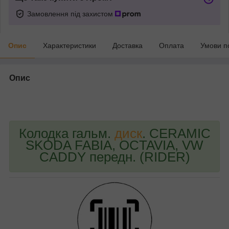
Замовлення під захистом
Опис
Характеристики
Доставка
Оплата
Умови п
Опис
bvd_ggl
Колодка гальм.
диск
. CERAMIC
SKODA FABIA, OCTAVIA, VW
CADDY передн. (RIDER)