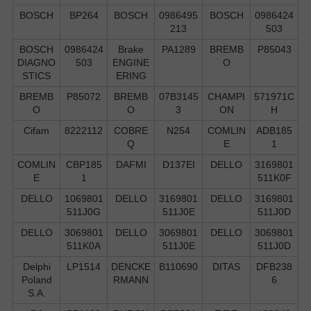
BOSCH
BP264
BOSCH
0986495
BOSCH
0986424
213
503
BOSCH
0986424
Brake
PA1289
BREMB
P85043
DIAGNO
503
ENGINE
O
STICS
ERING
BREMB
P85072
BREMB
07B3145
CHAMPI
571971C
O
O
3
ON
H
Cifam
8222112
COBRE
N254
COMLIN
ADB185
Q
E
1
COMLIN
CBP185
DAFMI
D137EI
DELLO
3169801
E
1
511K0F
DELLO
1069801
DELLO
3169801
DELLO
3169801
511J0G
511J0E
511J0D
DELLO
3069801
DELLO
3069801
DELLO
3069801
511K0A
511J0E
511J0D
Delphi
LP1514
DENCKE
B110690
DITAS
DFB238
Poland
RMANN
6
S.А.