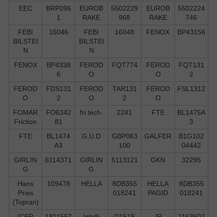
EEC
BRP096
EUROB
5502229
EUROB
5502224
1
RAKE
968
RAKE
746
FEBI
16046
FEBI
16048
FENOX
BP43156
BILSTEI
BILSTEI
N
N
FENOX
BP4338
FEROD
FQT774
FEROD
FQT131
6
O
O
2
FEROD
FDS131
FEROD
TAR131
FEROD
FSL1312
O
2
O
2
O
FOMAR
FO6342
fri.tech.
2241
FTE
BL1475A
Friction
81
3
FTE
BL1474
G.U.D
GBP063
GALFER
B1G102
A3
100
04442
GIRLIN
6114371
GIRLIN
6113121
GKN
32295
G
G
Hans
109478
HELLA
8DB355
HELLA
8DB355
Pries
018241
PAGID
018241
(Topran)
ICER
1811567
Intelli
D151E
JP
1163602