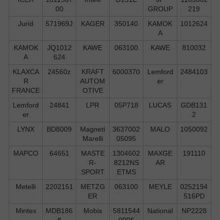
00
GROUP
219
Jurid
571969J
KAGER
350140
KAMOK
1012624
A
KAMOK
JQ1012
KAWE
063100
KAWE
810032
A
624
KLAXCA
24560z
KRAFT
6000370
Lemford
2484103
R
AUTOM
er
FRANCE
OTIVE
Lemford
24841
LPR
05P718
LUCAS
GDB131
er
2
LYNX
BD8009
Magneti
3637002
MALO
1050092
Marelli
05095
MAPCO
64651
MASTE
1304602
MAXGE
191110
R-
8212NS
AR
SPORT
ETMS
Metelli
2202151
METZG
063100
MEYLE
0252194
ER
516PD
Mintex
MDB186
Mobis
5811544
National
NP2228
8
000S