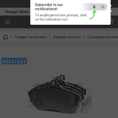
×
Телефон
Subscribe to our
notifications!
Garage Store – інтернет магазин автозапчастин.
To enable permission prompts, click
ESC
on the notification icon
Товари та послуги
Ходова частина
Гальмівна систе