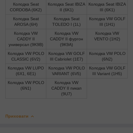
Колодка Seat
Колодка Seat IBIZA
Колодка Seat IBIZA
CORDOBA (6K2)
II (6K1)
III (6K1)
Колодка Seat
Колодка Seat
Колодка VW GOLF
AROSA (6H)
TOLEDO I (1L)
III (1H1)
Колодка VW
Колодка VW
Колодка VW
CADDY II
CADDY II фургон
VENTO (1H2)
универсал (9K9B)
(9K9A)
Колодка VW POLO
Колодка VW GOLF
Колодка VW POLO
CLASSIC (6V2)
III Cabriolet (1E7)
(6N2)
Колодка VW LUPO
Колодка VW POLO
Колодка VW GOLF
(6X1, 6E1)
VARIANT (6V5)
III Variant (1H5)
Колодка VW POLO
Колодка VW
(6N1)
CADDY II пикап
(9U7)
Приховати