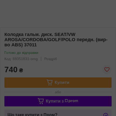
Колодка гальм. диск. SEAT/VW
AROSA/CORDOBA/GOLF/POLO передн. (вир-
во ABS) 37011
Готово до відправки
Код: 69351831-omg
Роздріб
740
₴
Купити
або
Купити з
Що таке купити з Пром?