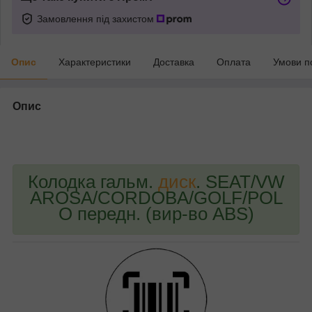
Замовлення під захистом
Опис
Характеристики
Доставка
Оплата
Умови п
Опис
bvd_ggl
Колодка гальм.
диск
. SEAT/VW
AROSA/CORDOBA/GOLF/POL
O передн. (вир-во ABS)