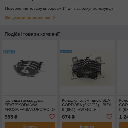
Повернення товару впродовж 14 днів за рахунок покупця
Всі умови повернення
Подібні товари компанії
Колодка гальм. диск.
Колодка гальм. диск. SEAT
Коло
SEAT/SKODA/VW
CORDOBA (6K2/C2), IBIZA
CORD
AROSA/FABIA/LUPO/POLO
II (6K1), VW GOLF II
II (
передн. (вир-во ABS)
передн. (вир-во Bosch) 0
пере
585
874
1 2
₴
₴
36969
986 460 943
GDB
Купити
Купити