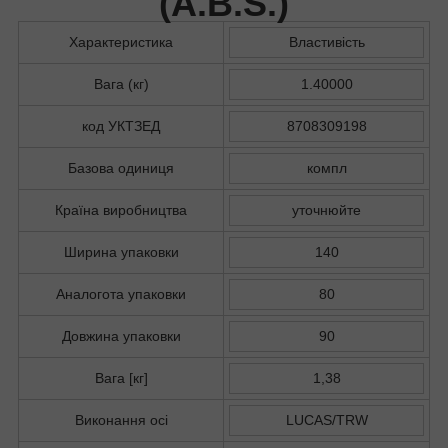
(
A.B.S.
)
Характеристика
Властивість
Вага (кг)
1.40000
код УКТЗЕД
8708309198
Базова одиниця
компл
Країна виробництва
уточнюйте
Ширина упаковки
140
Аналогота упаковки
80
Довжина упаковки
90
Вага [кг]
1,38
Виконання осі
LUCAS/TRW