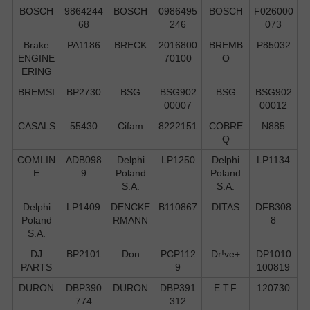
BOSCH
9864244
BOSCH
0986495
BOSCH
F026000
68
246
073
Brake
PA1186
BRECK
2016800
BREMB
P85032
ENGINE
70100
O
ERING
BREMSI
BP2730
BSG
BSG902
BSG
BSG902
00007
00012
CASALS
55430
Cifam
8222151
COBRE
N885
Q
COMLIN
ADB098
Delphi
LP1250
Delphi
LP1134
E
9
Poland
Poland
S.А.
S.А.
Delphi
LP1409
DENCKE
B110867
DITAS
DFB308
Poland
RMANN
8
S.А.
DJ
BP2101
Don
PCP112
Dr!ve+
DP1010
PARTS
9
100819
DURON
DBP390
DURON
DBP391
E.T.F.
120730
774
312