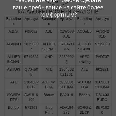
Разрешите нам помочь сделать
ваше пребывание на сайте более
КАТАЛОЖНІ НОМЕРИ АНАЛОГІВ
комфортным?
Виробни
Артикул
Виробни
Артикул
Виробни
Артикул
к
к
к
A.B.S.
P85032
ABE
C1W038
ACDelco
AC6342
ABE
81D
ALANKO
1035089
ALLIED
571969J
ALLIED
571969B
7
SIGNAL
AS
SIGNAL
ALLIED
571969J
AND
2269802
APEC
PAD707
SIGNAL
2
braking
ASHUKI
QV0450
ATE
1304602
ATE
602821
5
821201
ATE
1304602
AUTOM
3069801
AUTOM
3169801
8212
EGA
511HMA
EGA
511HMA
AYWIPA
AW1810
Barum
BA2018
Bendix
DB1400
RTS
199
EURO
Bendix
571969
Blue
ADV184
BORG &
BBP162
Print
276
BECK
0