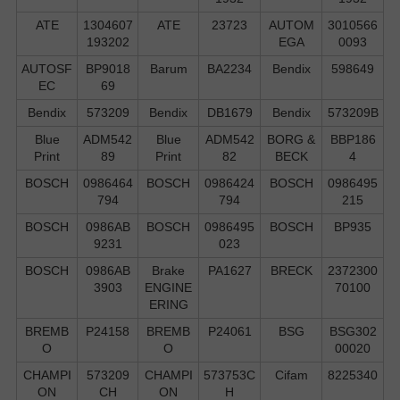
ATE
1304607
ATE
23723
AUTOM
3010566
193202
EGA
0093
AUTOSF
BP9018
Barum
BA2234
Bendix
598649
EC
69
Bendix
573209
Bendix
DB1679
Bendix
573209B
Blue
ADM542
Blue
ADM542
BORG &
BBP186
Print
89
Print
82
BECK
4
BOSCH
0986464
BOSCH
0986424
BOSCH
0986495
794
794
215
BOSCH
0986AB
BOSCH
0986495
BOSCH
BP935
9231
023
BOSCH
0986AB
Brake
PA1627
BRECK
2372300
3903
ENGINE
70100
ERING
BREMB
P24158
BREMB
P24061
BSG
BSG302
O
O
00020
CHAMPI
573209
CHAMPI
573753C
Cifam
8225340
ON
CH
ON
H