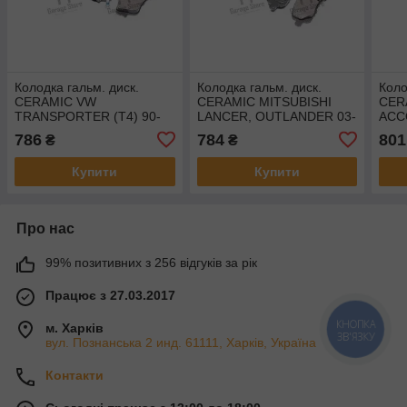
Колодка гальм. диск.
Колодка гальм. диск.
Коло
CERAMIC VW
CERAMIC MITSUBISHI
CER
TRANSPORTER (T4) 90-
LANCER, OUTLANDER 03-
ACC
03 передн. (RIDER)
передн. (RIDER)
(RI
786
784
801
₴
₴
RD.330112PRF
RD.330114PRF
Купити
Купити
Про нас
99% позитивних з 256 відгуків за рік
Працює з 27.03.2017
КНОПКА
м. Харків
ЗВ'ЯЗКУ
вул. Познанська 2 инд. 61111, Харків, Україна
Контакти