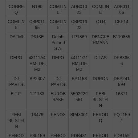
COBRE
N190
COMLIN
ADB013
COMLIN
ADB011
Q
E
23
E
65
COMLIN
CBP011
COMLIN
CBP013
CTR
CKF14
E
65
E
23
DAFMI
D613E
Delphi
LP1869
DENCKE
B110855
Poland
RMANN
S.А.
DEPO
43111A4
DEPO
44111G1
DITAS
DFB366
RMLDE
RMLDE
6
M2
M2
DJ
BP2307
DJ
BP1158
DURON
DBP241
PARTS
PARTS
594
E.T.F.
121133
EUROB
5502222
FEBI
16871
RAKE
561
BILSTEI
N
FEBI
16479
FENOX
BP43001
FEROD
FQT159
BILSTEI
O
4
N
FEROD
FSL159
FEROD
FDB431
FEROD
FDB159