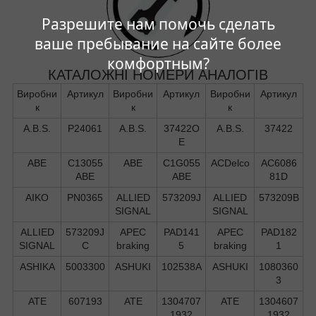
Разрешите нам помочь сделать
ваше пребывание на сайте более
комфортным?
КАТАЛОЖНІ НОМЕРИ АНАЛОГІВ
Виробни
Артикул
Виробни
Артикул
Виробни
Артикул
к
к
к
A.B.S.
P24061
A.B.S.
37422O
A.B.S.
37422
E
ABE
C13055
ABE
C1G055
ACDelco
AC6086
ABE
ABE
81D
AIKO
PN0365
ALLIED
573209J
ALLIED
573209B
SIGNAL
SIGNAL
ALLIED
573209J
APEC
PAD141
APEC
PAD182
SIGNAL
C
braking
5
braking
1
ASHIKA
5003300
ASHUKI
102538A
ASHUKI
1080360
3
ATE
607193
ATE
1304707
ATE
1304607
1932
1932