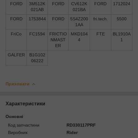
FORD
3M512K
FORD
CV612K
FORD
1712024
021AB
021BA
FORD
1753844
FORD
5S4Z200
fri.tech.
5500
1AA
FriCo
FC1594
FRICTIO
MKD104
FTE
BL1910A
NMAST
4
1
ER
GALFER
B1G102
06222
Приховати
Характеристики
Основні
Код запчастини
RD330117PRF
Виробник
Rider