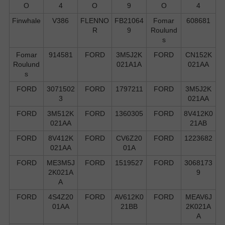
O
4
O
9
O
4
Finwhale
V386
FLENNO
FB21064
Fomar
608681
R
9
Roulund
s
Fomar
914581
FORD
3M5J2K
FORD
CN152K
Roulund
021A1A
021AA
s
FORD
3071502
FORD
1797211
FORD
3M5J2K
3
021AA
FORD
3M512K
FORD
1360305
FORD
8V412K0
021AA
21AB
FORD
8V412K
FORD
CV6Z20
FORD
1223682
021AA
01A
FORD
ME3M5J
FORD
1519527
FORD
3068173
2K021A
9
A
FORD
4S4Z20
FORD
AV612K0
FORD
MEAV6J
01AA
21BB
2K021A
A