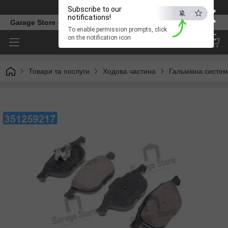
×
Телефон
Subscribe to our
notifications!
Garage Store – інтернет магазин автозапчастин.
To enable permission prompts, click
ESC
on the notification icon
Товари та послуги
Ходова частина
Гальмівна систе