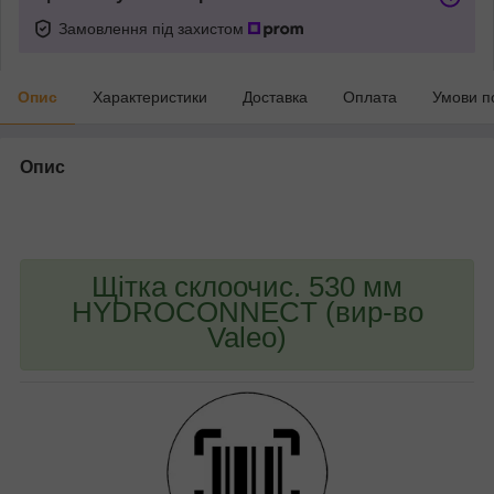
Замовлення під захистом
Опис
Характеристики
Доставка
Оплата
Умови п
Опис
bvd_ggl
Щітка склоочис. 530 мм
HYDROCONNECT (вир-во
Valeo)