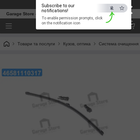
×
Телефон
Subscribe to our
notifications!
Garage Store – інтернет магазин автозапчастин.
To enable permission prompts, click
ESC
on the notification icon
Товари та послуги
Кузов, оптика
Система очищення 