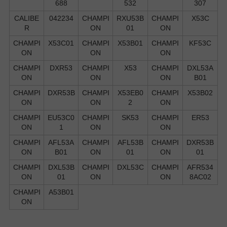
688
532
307
CALIBE
042234
CHAMPI
RXU53B
CHAMPI
X53C
R
ON
01
ON
CHAMPI
X53C01
CHAMPI
X53B01
CHAMPI
KF53C
ON
ON
ON
CHAMPI
DXR53
CHAMPI
X53
CHAMPI
DXL53A
ON
ON
ON
B01
CHAMPI
DXR53B
CHAMPI
X53EB0
CHAMPI
X53B02
ON
ON
2
ON
CHAMPI
EU53C0
CHAMPI
SK53
CHAMPI
ER53
ON
1
ON
ON
CHAMPI
AFL53A
CHAMPI
AFL53B
CHAMPI
DXR53B
ON
B01
ON
01
ON
01
CHAMPI
DXL53B
CHAMPI
DXL53C
CHAMPI
AFR534
ON
01
ON
ON
8AC02
CHAMPI
A53B01
ON