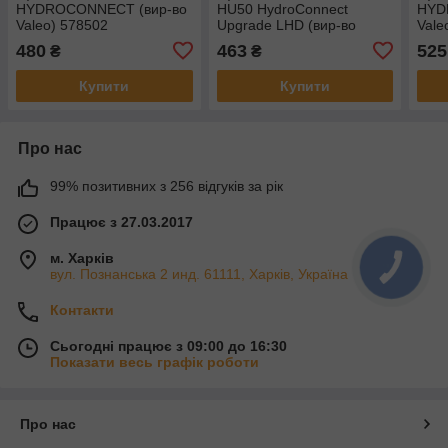
HYDROCONNECT (вир-во
HU50 HydroConnect
HYD
Valeo) 578502
Upgrade LHD (вир-во
Vale
Valeo) 578574
480
463
525
₴
₴
Купити
Купити
Про нас
99% позитивних з 256 відгуків за рік
Працює з 27.03.2017
м. Харків
КНОПКА
вул. Познанська 2 инд. 61111, Харків, Україна
ЗВ'ЯЗКУ
Контакти
Сьогодні працює з 09:00 до 16:30
Показати весь графік роботи
Про нас