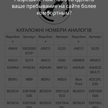
ваше пребывание на сайте более
комфортным?
КАТАЛОЖНІ НОМЕРИ АНАЛОГІВ
Виробни
Артикул
Виробни
Артикул
Виробни
Артикул
к
к
к
4MAX
5903080
ANCO
6120
ANCO
9120
621P
ANCO
6274
ANCO
5582
ARMER
ARM21
ASHIKA
HY053U
ASHUKI
WAF21
ASHUKI
ASH525
MULTI
BERU
WB8
BERU
WB16
Blue
AD21FL
Print
530
BOSCH
3397008
BOSCH
3397118
BOSCH
3397008
536
923
568
BOSCH
3397008
BOSCH
3397004
BOSCH
3397001
582
761
682