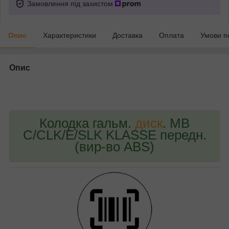
Замовлення під захистом
Опис
Характеристики
Доставка
Оплата
Умови п
Опис
bvd_ggl
Колодка гальм.
диск
. MB
C/CLK/E/SLK KLASSE передн.
(вир-во ABS)