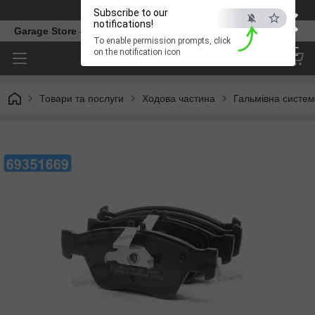
×
Телефон
Subscribe to our
notifications!
Garage Store – інтернет магазин автозапчастин.
To enable permission prompts, click
ESC
on the notification icon
Товари та послуги
Ходова частина
Гальмівна систе