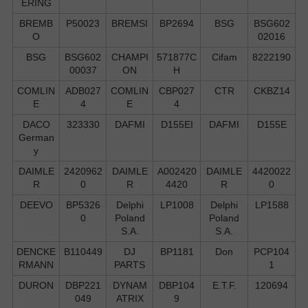
ERING
BREMB
P50023
BREMSI
BP2694
BSG
BSG602
O
02016
BSG
BSG602
CHAMPI
571877C
Cifam
8222190
00037
ON
H
COMLIN
ADB027
COMLIN
CBP027
CTR
CKBZ14
E
4
E
4
DACO
323330
DAFMI
D155EI
DAFMI
D155E
German
y
DAIMLE
2420962
DAIMLE
A002420
DAIMLE
4420022
R
0
R
4420
R
0
DEEVO
BP5326
Delphi
LP1008
Delphi
LP1588
0
Poland
Poland
S.А.
S.А.
DENCKE
B110449
DJ
BP1181
Don
PCP104
RMANN
PARTS
1
DURON
DBP221
DYNAM
DBP104
E.T.F.
120694
049
ATRIX
9