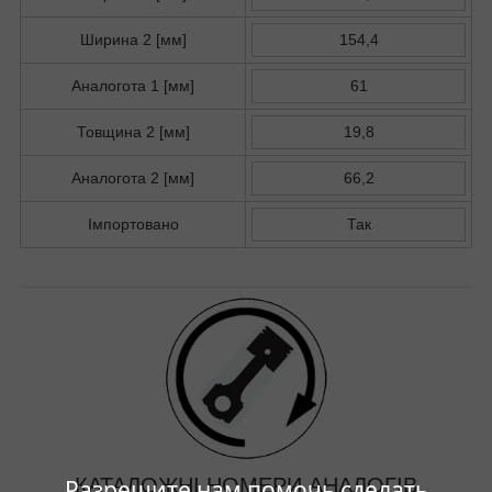
Ширина 2 [мм]
154,4
Аналогота 1 [мм]
61
Товщина 2 [мм]
19,8
Аналогота 2 [мм]
66,2
Імпортовано
Так
КАТАЛОЖНІ НОМЕРИ АНАЛОГІВ
Разрешите нам помочь сделать