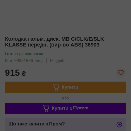
Колодка гальм. диск. MB C/CLK/E/SLK
KLASSE передн. (вир-во ABS) 36903
Готово до відправки
Код: 69351669-omg
Роздріб
915
₴
Купити
або
Купити з
Що таке купити з Пром?