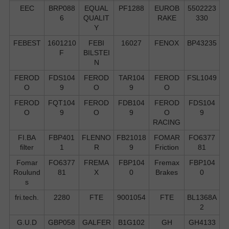
EEC
BRP088
EQUAL
PF1288
EUROB
5502223
6
QUALIT
RAKE
330
Y
FEBEST
1601210
FEBI
16027
FENOX
BP43235
F
BILSTEI
N
FEROD
FDS104
FEROD
TAR104
FEROD
FSL1049
O
9
O
9
O
FEROD
FQT104
FEROD
FDB104
FEROD
FDS104
O
9
O
9
O
9
RACING
FI.BA
FBP401
FLENNO
FB21018
FOMAR
FO6377
filter
1
R
9
Friction
81
Fomar
FO6377
FREMA
FBP104
Fremax
FBP104
Roulund
81
X
0
Brakes
0
s
fri.tech.
2280
FTE
9001054
FTE
BL1368A
2
G.U.D
GBP058
GALFER
B1G102
GH
GH4133