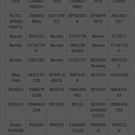
ATE
1304607
ATE
1304607
ATE
21664
086201
0862
AUTO-
290BK0
AUTOSF
BP00100
AYWIPA
AW1810
SPEED
8661
EC
8
RTS
317
PARTS
Barum
BA2150
Bendix
571877B
Bendix
571877
Bendix
571877B
Bendix
DB1330
Bendix
571877S
P
EURO
P
Bendix
DB1330
Bendix
571877J
BENDIX
BPD119
Braking
0
Blue
ADU174
BORG &
BBP145
BOSCH
424234B
Print
220
BECK
4
BOSCH
0986TB
BOSCH
0986494
BOSCH
9864242
3148
002
34
BOSCH
0986424
BOSCH
BP111
BOSCH
0986424
234
DIAGNO
234
STICS
Brake
PA1105
BRECK
2166400
BREMB
P50023
ENGINE
70120
O
N