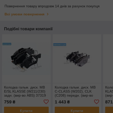
Повернення товару впродовж 14 днів за рахунок покупця
Всі умови повернення
Подібні товари компанії
Колодка гальм. диск. MB
Колодка гальм. диск. MB
Коло
E/SL KLASSE (W211/230)
C-CLASS (W202), CLK
KLAS
задн. (вир-во ABS) 37319
(C208) передн. (вир-во
(вир
REMSA) 0586.00
759
1 443
871
₴
₴
Купити
Купити