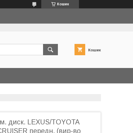
Кошик
Кошик
ьм. диск. LEXUS/TOYOTA
RUISER передн. (вир-во