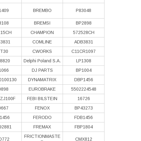
1409
BREMBO
P83048
3108
BREMSI
BP2898
515CH
CHAMPION
572528CH
3831
COMLINE
ADB3831
T30
CWORKS
C11CR1097
8820
Delphi Poland S.А.
LP1308
1066
DJ PARTS
BP1004
0100130
DYNAMATRIX
DBP1456
0898
EUROBRAKE
5502224548
ZJ100F
FEBI BILSTEIN
16726
0667
FENOX
BP43273
1456
FERODO
FDB1456
92881
FREMAX
FBP1804
FRICTIONMASTE
D772
CMX812