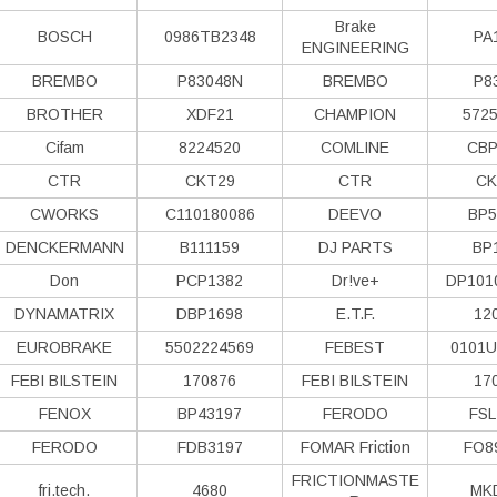
Brake
BOSCH
0986TB2348
PA
ENGINEERING
BREMBO
P83048N
BREMBO
P8
BROTHER
XDF21
CHAMPION
572
Cifam
8224520
COMLINE
CBP
CTR
CKT29
CTR
CK
CWORKS
C110180086
DEEVO
BP5
DENCKERMANN
B111159
DJ PARTS
BP
Don
PCP1382
Dr!ve+
DP101
DYNAMATRIX
DBP1698
E.T.F.
12
EUROBRAKE
5502224569
FEBEST
0101U
FEBI BILSTEIN
170876
FEBI BILSTEIN
17
FENOX
BP43197
FERODO
FSL
FERODO
FDB3197
FOMAR Friction
FO8
FRICTIONMASTE
fri.tech.
4680
MK