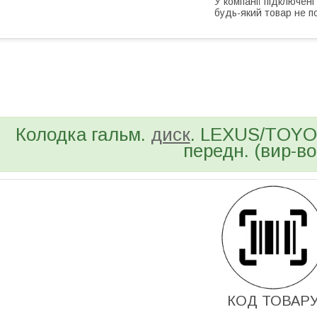
У компанії підключені
будь-який товар не п
bvd_ggl
Колодка гальм.
диск
. LEXUS/TOY
передн. (вир-в
КОД ТОВАР