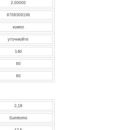
2.00000
8708309198
компл
уточнюйте
140
80
80
2,18
Sumitomo
17,5