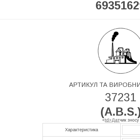
6935162
АРТИКУЛ ТА ВИРОБН
37231
(
A.B.S.
<
td>Дат
чик зносу
Характеристика