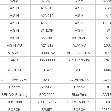
A.B.S.
37231
ABE
C120
AISIN
A1N013
AISIN
ASN
AISIN
A2N012
AISIN
A1
AISIN
A1N005
AISIN
BPT
AISIN
SN119P
AISIN
SN
AISIN
SS120S
AISIN-AU
A1
AISIN-AU
A2N012
ALANKO
103
ALANKO
10300152
ALLIED SIGNAL
572
AND
39698033
APEC braking
PAD
ASHUKI
T11422
ATE
13046
Automotive RYME
10237F
AYWIPARTS
AW18
Bendix
572451
Bendix
DB
BENDIX Braking
BPD2002
Blue Print
ADT3
Blue Print
ADT342142
BORG & BECK
BBP
BOSCH
BP357
BOSCH
0986