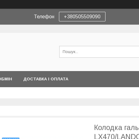
Телефон
+380505509090
ОБМІН
ДОСТАВКА І ОПЛАТА
Колодка гал
LX470/LANDC