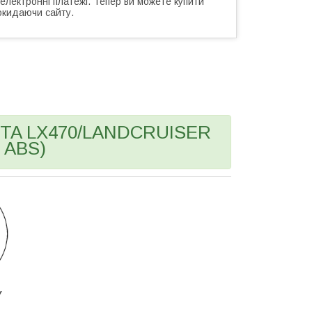
 електронні платежі. Тепер ви можете купити
окидаючи сайту.
OTA LX470/LANDCRUISER
о ABS)
У