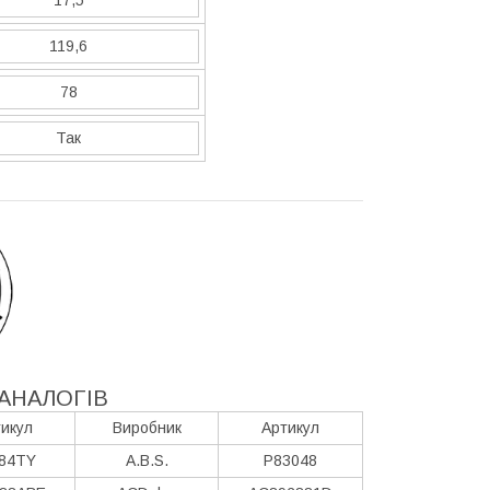
119,6
78
Так
АНАЛОГІВ
икул
Виробник
Артикул
84TY
A.B.S.
P83048