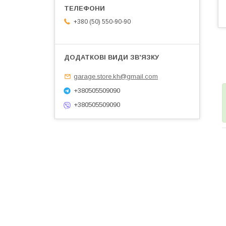
+380 (50) 550-90-90
garage.store.kh@gmail.com
+380505509090
+380505509090