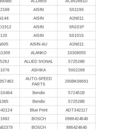
88ABE
ACDelco
AC892881D
2168
AISIN
SS119S
N144
AISIN
A1N011
O1912
AISIN
SN101P
120
AISIN
SS101S
N005
AISIN-AU
A1N011
51309
ALANKO
10308055
528J
ALLIED SIGNAL
572528B
1076
ASHIKA
5002268
AUTO-SPEED
057462
290BK08691
PARTS
10494
Bendix
572451B
1365
Bendix
572528B
42124
Blue Print
ADT342117
1682
BOSCH
0986424640
AB2379
BOSCH
986424640