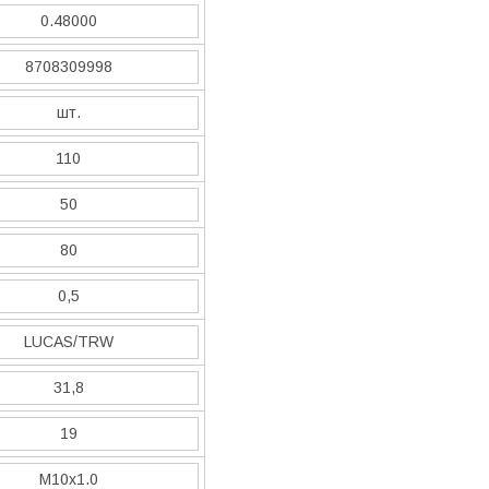
0.48000
8708309998
шт.
110
50
80
0,5
LUCAS/TRW
31,8
19
M10x1.0