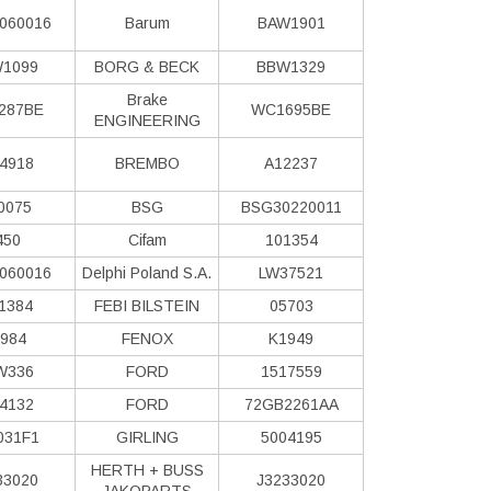
060016
Barum
BAW1901
1099
BORG & BECK
BBW1329
Brake
287BE
WC1695BE
ENGINEERING
4918
BREMBO
A12237
0075
BSG
BSG30220011
450
Cifam
101354
060016
Delphi Poland S.А.
LW37521
1384
FEBI BILSTEIN
05703
984
FENOX
K1949
W336
FORD
1517559
4132
FORD
72GB2261AA
031F1
GIRLING
5004195
HERTH + BUSS
33020
J3233020
JAKOPARTS