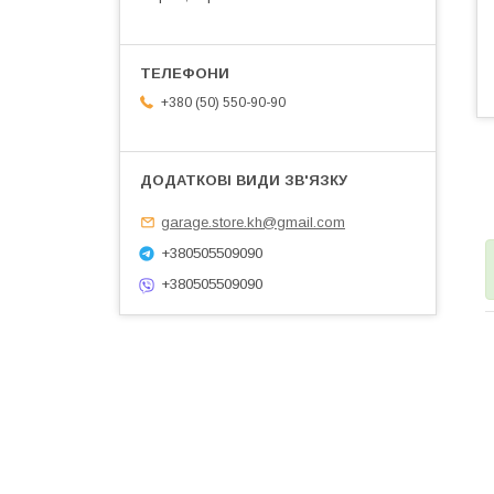
+380 (50) 550-90-90
garage.store.kh@gmail.com
+380505509090
+380505509090