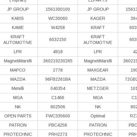
JP GROUP
1561300100
JP GROUP
1561
KABIS
WC30060
KAGER
39
KAWE
W4258
KRAFT
603
KRAFT
KRAFT
6032150
603
AUTOMOTIVE
AUTOMOTIVE
LPR
4918
LPR
4
MagnetiMarelli
360219230265
MagnetiMarelli
36021
MAPCO
2778
MAXGEAR
19
MAZDA
96FB2261BA
MAZDA
72GB
Metelli
040354
METZGER
10
MGA
C1466
MGA
C1
NK
802506
NK
80
OPEN PARTS
FWC335600
Optimal
RZ
PATRON
PBC4258
PATRON
PBC
PROTECHNIC
PRH2273
PROTECHNIC
PRH