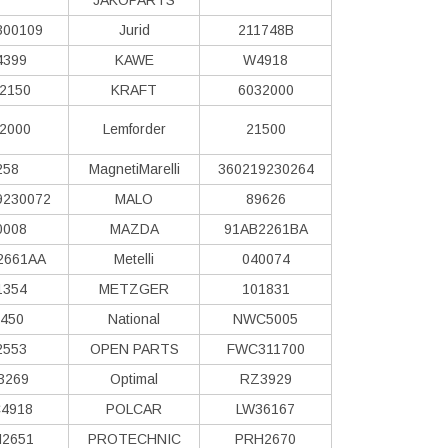
300109
Jurid
211748B
4399
KAWE
W4918
2150
KRAFT
6032000
2000
Lemforder
21500
258
MagnetiMarelli
360219230264
9230072
MALO
89626
0008
MAZDA
91AB2261BA
2661AA
Metelli
040074
1354
METZGER
101831
450
National
NWC5005
2553
OPEN PARTS
FWC311700
3269
Optimal
RZ3929
4918
POLCAR
LW36167
2651
PROTECHNIC
PRH2670