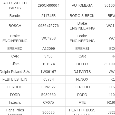
AUTO-SPEED
290CR00004
AUTOMEGA
30100
PARTS
Bendix
211748B
BORG & BECK
BBW
Brake
BOSCH
0986475776
WC1
ENGINEERING
Brake
Brake
WC4258
WC
ENGINEERING
ENGINEERING
BREMBO
A12099
BREMSI
BC
CAR
3450
CAR
4
Cifam
101074
DELLO
30100
Delphi Poland S.А.
LW36167
DJ PARTS
AW
FEBI BILSTEIN
05734
FENOX
K1
FERODO
FHW027
FERODO
FH
FORD
5030660
FORD
110
fri.tech.
CF075
FTE
R19
Hans Pries
HERTH + BUSS
300025
J32
(Topran)
ELPARTS