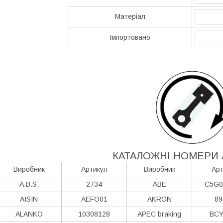
Матеріал
Імпортовано
КАТАЛОЖНІ НОМЕРИ 
Виробник
Артикул
Виробник
Арт
A.B.S.
2734
ABE
C5G0
AISIN
AEFO01
AKRON
89
ALANKO
10308128
APEC braking
BCY