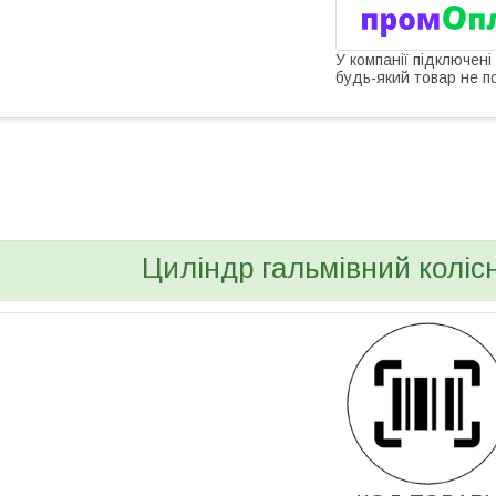
У компанії підключені
будь-який товар не п
bvd_ggl
Циліндр гальмівний коліс