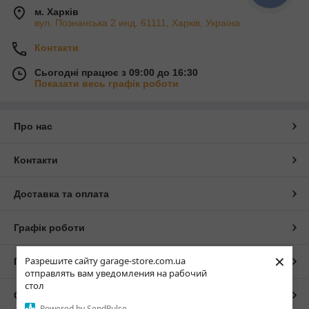
м. Харків
вул. Познанська 2 инд. 61111, Харків, Україна
Контакти
Сьогодні працює з 09:00 до 16:30
Показати весь графік роботи
Про нас
Контакти
Доставка та оплата
Графік роботи
×
Разрешите сайту garage-store.com.ua
Повна версія сайту
отправлять вам уведомления на рабочий
стол
Сайт створено на маркетплейсі
Prom.ua
Powered by SendPulse