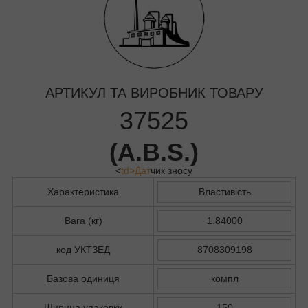
АРТИКУЛ ТА ВИРОБНИК ТОВАРУ
37525
(
A.B.S.
)
<
td>Дат
чик зносу
Характеристика
Властивість
Вага (кг)
1.84000
код УКТЗЕД
8708309198
Базова одиниця
компл
Ширина упаковки
150