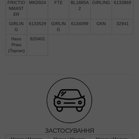
FRICTIO
MKD924
FTE
BL1885A
GIRLING
6133869
NMAST
2
ER
GIRLIN
6133529
GIRLIN
6134099
GKN
32941
G
G
Hans
820402
Pries
(Topran)
ЗАСТОСУВАННЯ
Марка / Модель
Марка / Модель
Марка / Модель