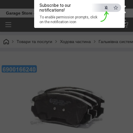
×
Телефон
Subscribe to our
notifications!
Garage Store – інтернет магазин автозапчастин.
To enable permission prompts, click
ESC
on the notification icon
Товари та послуги
Ходова частина
Гальмівна систе