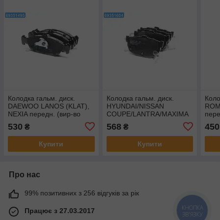
Колодка гальм. диск.
Колодка гальм. диск.
Коло
DAEWOO LANOS (KLAT),
HYUNDAI/NISSAN
ROM
NEXIA передн. (вир-во
COUPE/LANTRA/MAXIMA
пере
ABS) 36771
задн. (вир-во ABS) 36692
360
530
568
450
₴
₴
Купити
Купити
Про нас
99% позитивних з 256 відгуків за рік
Працює з 27.03.2017
КНОПКА
ЗВ'ЯЗКУ