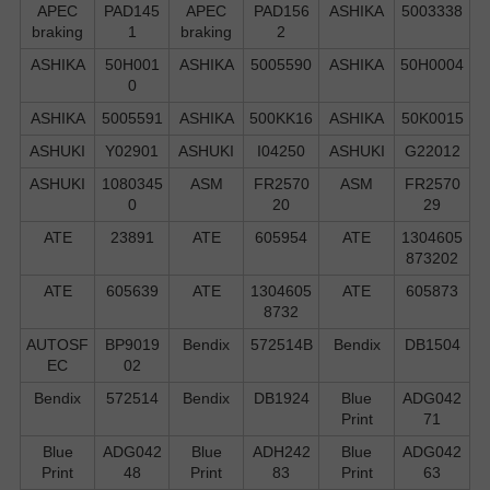
APEC
PAD145
APEC
PAD156
ASHIKA
5003338
braking
1
braking
2
ASHIKA
50H001
ASHIKA
5005590
ASHIKA
50H0004
0
ASHIKA
5005591
ASHIKA
500KK16
ASHIKA
50K0015
ASHUKI
Y02901
ASHUKI
I04250
ASHUKI
G22012
ASHUKI
1080345
ASM
FR2570
ASM
FR2570
0
20
29
ATE
23891
ATE
605954
ATE
1304605
873202
ATE
605639
ATE
1304605
ATE
605873
8732
AUTOSF
BP9019
Bendix
572514B
Bendix
DB1504
EC
02
Bendix
572514
Bendix
DB1924
Blue
ADG042
Print
71
Blue
ADG042
Blue
ADH242
Blue
ADG042
Print
48
Print
83
Print
63