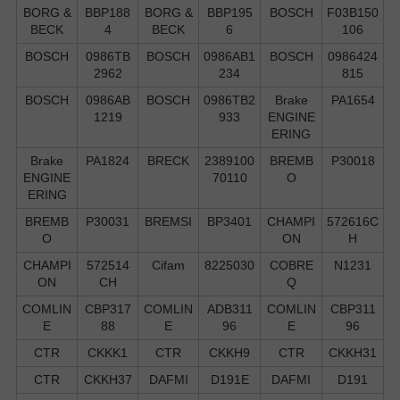
BORG &
BBP188
BORG &
BBP195
BOSCH
F03B150
BECK
4
BECK
6
106
BOSCH
0986TB
BOSCH
0986AB1
BOSCH
0986424
2962
234
815
BOSCH
0986AB
BOSCH
0986TB2
Brake
PA1654
1219
933
ENGINE
ERING
Brake
PA1824
BRECK
2389100
BREMB
P30018
ENGINE
70110
O
ERING
BREMB
P30031
BREMSI
BP3401
CHAMPI
572616C
O
ON
H
CHAMPI
572514
Cifam
8225030
COBRE
N1231
ON
CH
Q
COMLIN
CBP317
COMLIN
ADB311
COMLIN
CBP311
E
88
E
96
E
96
CTR
CKKK1
CTR
CKKH9
CTR
CKKH31
CTR
CKKH37
DAFMI
D191E
DAFMI
D191