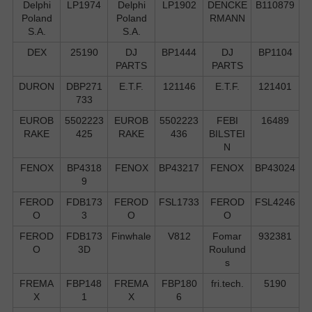
Delphi
LP1974
Delphi
LP1902
DENCKE
B110879
Poland
Poland
RMANN
S.А.
S.А.
DEX
25190
DJ
BP1444
DJ
BP1104
PARTS
PARTS
DURON
DBP271
E.T.F.
121146
E.T.F.
121401
733
EUROB
5502223
EUROB
5502223
FEBI
16489
RAKE
425
RAKE
436
BILSTEI
N
FENOX
BP4318
FENOX
BP43217
FENOX
BP43024
9
FEROD
FDB173
FEROD
FSL1733
FEROD
FSL4246
O
3
O
O
FEROD
FDB173
Finwhale
V812
Fomar
932381
O
3D
Roulund
s
FREMA
FBP148
FREMA
FBP180
fri.tech.
5190
X
1
X
6