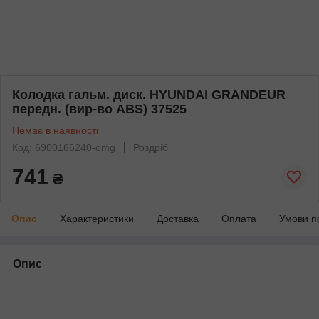
Колодка гальм. диск. HYUNDAI GRANDEUR
передн. (вир-во ABS) 37525
Немає в наявності
Код: 6900166240-omg
Роздріб
741
₴
Опис
Характеристики
Доставка
Оплата
Умови п
Опис
bvd_ggl