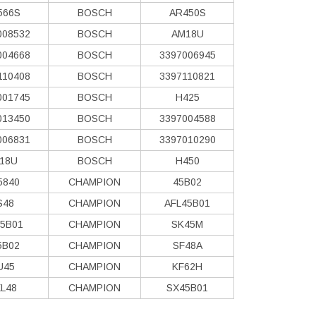
566S
BOSCH
AR450S
008532
BOSCH
AM18U
004668
BOSCH
3397006945
110408
BOSCH
3397110821
001745
BOSCH
H425
013450
BOSCH
3397004588
006831
BOSCH
3397010290
18U
BOSCH
H450
5840
CHAMPION
45B02
S48
CHAMPION
AFL45B01
5B01
CHAMPION
SK45M
5B02
CHAMPION
SF48A
U45
CHAMPION
KF62H
L48
CHAMPION
SX45B01