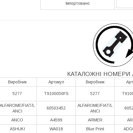
Імпортовано
КАТАЛОЖНІ НОМЕРИ 
Виробник
Артикул
Виробник
Арт
5277
T9100050FS
5277
T910
ALFAROME/FIAT/L
ALFAROME/FIAT/L
60503452
605
ANCI
ANCI
ANCO
A4599
ARMER
AR
ASHUKI
WA018
Blue Print
ADG