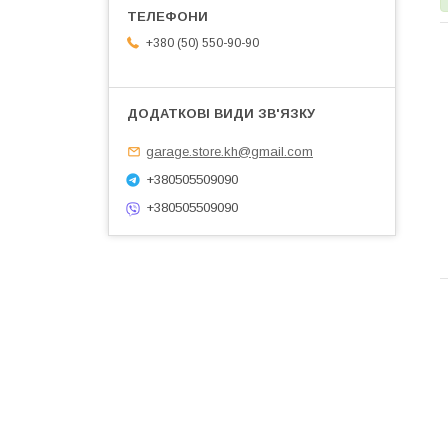
+380 (50) 550-90-90
garage.store.kh@gmail.com
+380505509090
+380505509090