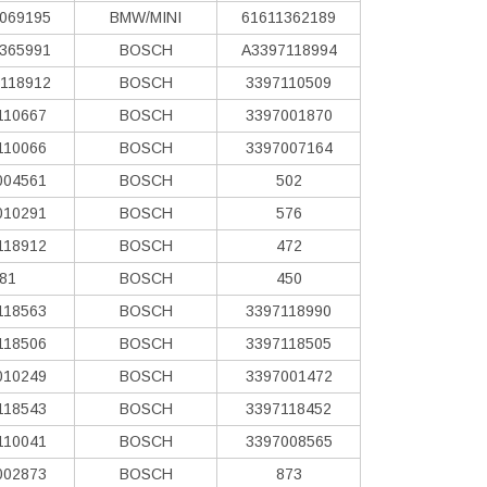
069195
BMW/MINI
61611362189
365991
BOSCH
A3397118994
118912
BOSCH
3397110509
110667
BOSCH
3397001870
110066
BOSCH
3397007164
004561
BOSCH
502
010291
BOSCH
576
118912
BOSCH
472
81
BOSCH
450
118563
BOSCH
3397118990
118506
BOSCH
3397118505
010249
BOSCH
3397001472
118543
BOSCH
3397118452
110041
BOSCH
3397008565
002873
BOSCH
873