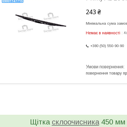
243 ₴
Мінімальна сума замов
Немає в наявності
К
+380 (50) 550-90-90
повернення товару п
bvd_ggl
Щітка
склоочисника
450 мм (