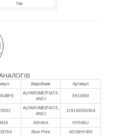
Так
АНАЛОГІВ
икул
Виробник
Артикул
ALFAROME/FIAT/L
0048FS
5911650
ANCI
ALFAROME/FIAT/L
23502
119136550304
ANCI
M18
ASHIKA
HY045U
09764
Blue Print
AD18HY450