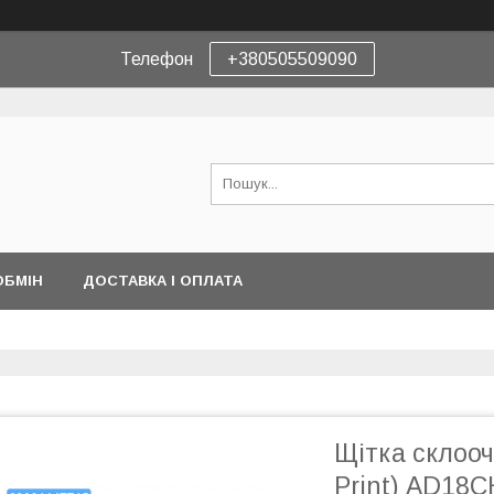
Телефон
+380505509090
ОБМІН
ДОСТАВКА І ОПЛАТА
Щітка склооч
Print) AD18