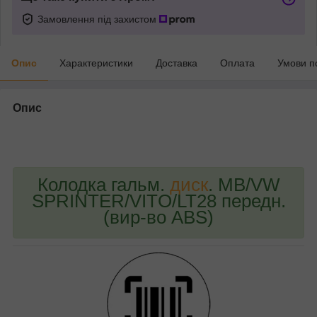
Замовлення під захистом
Опис
Характеристики
Доставка
Оплата
Умови п
Опис
bvd_ggl
Колодка гальм.
диск
. MB/VW
SPRINTER/VITO/LT28 передн.
(вир-во ABS)