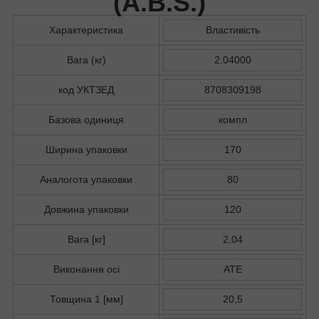
(
A.B.S.
)
Характеристика
Властивість
Вага (кг)
2.04000
код УКТЗЕД
8708309198
Базова одиниця
компл
Ширина упаковки
170
Аналогота упаковки
80
Довжина упаковки
120
Вага [кг]
2,04
Виконання осі
ATE
Товщина 1 [мм]
20,5