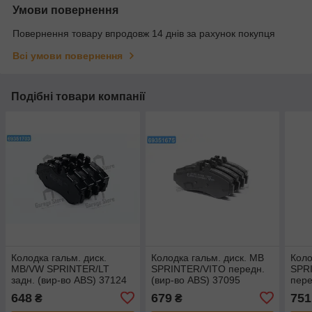
Умови повернення
Повернення товару впродовж 14 днів за рахунок покупця
Всі умови повернення
Подібні товари компанії
Колодка гальм. диск.
Колодка гальм. диск. MB
Коло
MB/VW SPRINTER/LT
SPRINTER/VITO передн.
SPRI
задн. (вир-во ABS) 37124
(вир-во ABS) 37095
пере
RD.
648
679
751
₴
₴