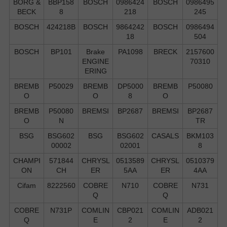
BORG &
BBP158
BOSCH
0986424
BOSCH
0986495
BECK
8
218
245
BOSCH
424218B
BOSCH
9864242
BOSCH
0986494
18
504
BOSCH
BP101
Brake
PA1098
BRECK
2157600
ENGINE
70310
ERING
BREMB
P50029
BREMB
DP5000
BREMB
P50080
O
O
8
O
BREMB
P50080
BREMSI
BP2687
BREMSI
BP2687
O
N
TR
BSG
BSG602
BSG
BSG602
CASALS
BKM103
00002
02001
8
CHAMPI
571844
CHRYSL
0513589
CHRYSL
0510379
ON
CH
ER
5AA
ER
4AA
Cifam
8222560
COBRE
N710
COBRE
N731
Q
Q
COBRE
N731P
COMLIN
CBP021
COMLIN
ADB021
Q
E
2
E
2