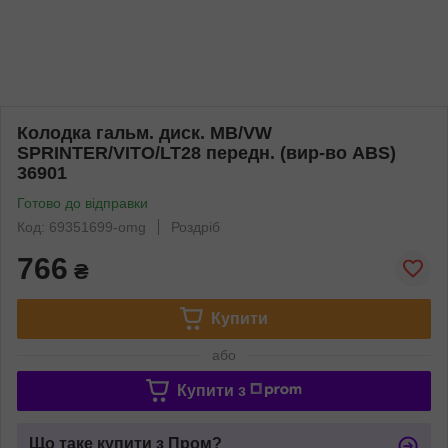
Колодка гальм. диск. MB/VW
SPRINTER/VITO/LT28 передн. (вир-во ABS)
36901
Готово до відправки
Код: 69351699-omg
Роздріб
766
₴
Купити
або
Купити з
Що таке купити з Пром?