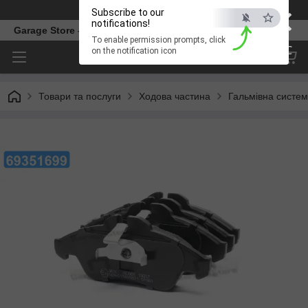
×
Телефон
Subscribe to our
notifications!
Garage Store – інтернет магазин автозапчастин.
To enable permission prompts, click
ESC
on the notification icon
Товари та послуги
Ходова частина
Гальмівна систе