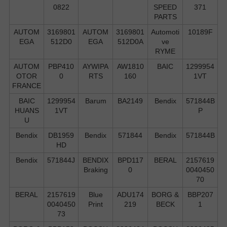
0822
SPEED
371
PARTS
AUTOM
3169801
AUTOM
3169801
Automoti
10189F
EGA
512D0
EGA
512D0A
ve
RYME
AUTOM
PBP410
AYWIPA
AW1810
BAIC
1299954
OTOR
0
RTS
160
1VT
FRANCE
BAIC
1299954
Barum
BA2149
Bendix
571844B
HUANS
1VT
P
U
Bendix
DB1959
Bendix
571844
Bendix
571844B
HD
Bendix
571844J
BENDIX
BPD117
BERAL
2157619
Braking
0
0040450
70
BERAL
2157619
Blue
ADU174
BORG &
BBP207
0040450
Print
219
BECK
1
73