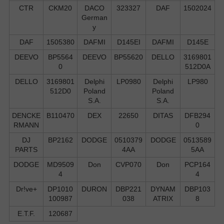
CTR
CKM20
DACO
323327
DAF
1502024
German
y
DAF
1505380
DAFMI
D145EI
DAFMI
D145E
DEEVO
BP5564
DEEVO
BP55620
DELLO
3169801
0
512D0A
DELLO
3169801
Delphi
LP0980
Delphi
LP980
512D0
Poland
Poland
S.А.
S.А.
DENCKE
B110470
DEX
22650
DITAS
DFB294
RMANN
0
DJ
BP2162
DODGE
0510379
DODGE
0513589
PARTS
4AA
5AA
DODGE
MD9509
Don
CVP070
Don
PCP164
4
4
Dr!ve+
DP1010
DURON
DBP221
DYNAM
DBP103
100987
038
ATRIX
8
E.T.F.
120687