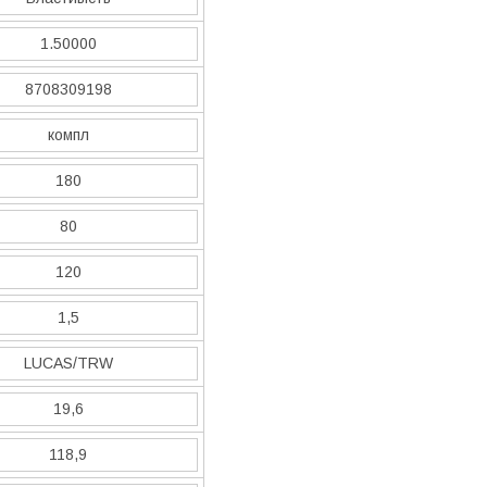
1.50000
8708309198
компл
180
80
120
1,5
LUCAS/TRW
19,6
118,9