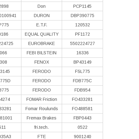
2898
Don
PCP1145
0100941
DURON
DBP390775
P775
E.T.F.
120532
0186
EQUAL QUALITY
PF1172
224725
EUROBRAKE
5502224727
066
FEBI BILSTEIN
16336
308
FENOX
BP43149
3145
FERODO
FSL775
775D
FERODO
FDB775C
B775
FERODO
FDB954
4274
FOMAR Friction
FO433281
33281
Fomar Roulunds
FO488581
81001
Fremax Brakes
FBP0443
511
fri.tech.
0522
035A3
FTE
9001240