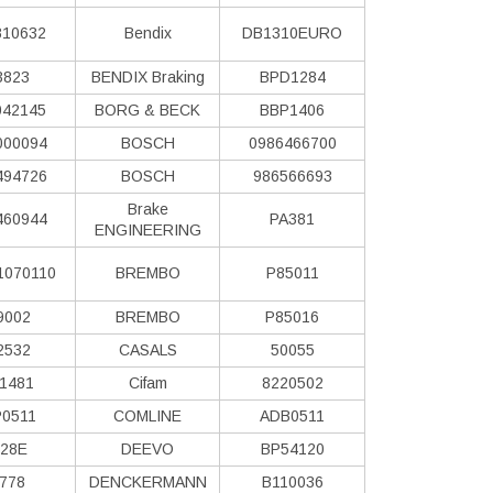
10632
Bendix
DB1310EURO
3823
BENDIX Braking
BPD1284
42145
BORG & BECK
BBP1406
000094
BOSCH
0986466700
494726
BOSCH
986566693
Brake
460944
PA381
ENGINEERING
1070110
BREMBO
P85011
9002
BREMBO
P85016
2532
CASALS
50055
1481
Cifam
8220502
0511
COMLINE
ADB0511
28E
DEEVO
BP54120
778
DENCKERMANN
B110036