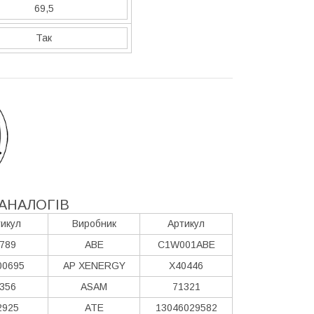
69,5
Так
АНАЛОГІВ
икул
Виробник
Артикул
789
ABE
C1W001ABE
00695
AP XENERGY
X40446
356
ASAM
71321
2925
ATE
13046029582