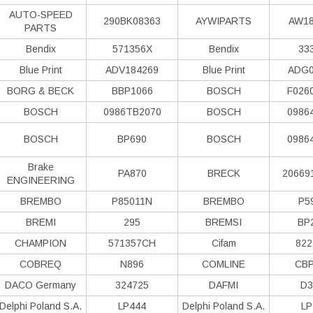
AUTO-SPEED
290BK08363
AYWIPARTS
AW18
PARTS
Bendix
571356X
Bendix
33
Blue Print
ADV184269
Blue Print
ADG0
BORG & BECK
BBP1066
BOSCH
F026
BOSCH
0986TB2070
BOSCH
0986
BOSCH
BP690
BOSCH
0986
Brake
PA870
BRECK
20669
ENGINEERING
BREMBO
P85011N
BREMBO
P5
BREMI
295
BREMSI
BP
CHAMPION
571357CH
Cifam
822
COBREQ
N896
COMLINE
CBP
DACO Germany
324725
DAFMI
D3
Delphi Poland S.А.
LP444
Delphi Poland S.А.
LP