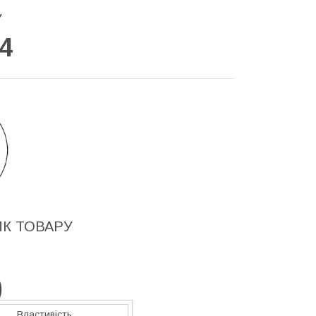
У
4
ИК ТОВАРУ
)
Властивість