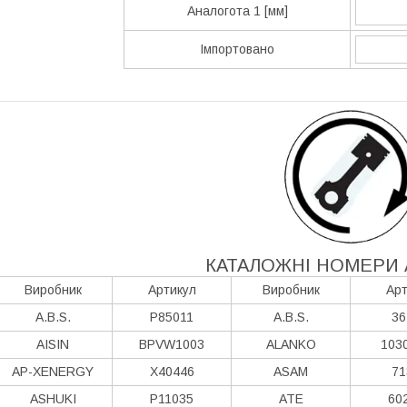
Аналогота 1 [мм]
Імпортовано
КАТАЛОЖНІ НОМЕРИ 
Виробник
Артикул
Виробник
Арт
A.B.S.
P85011
A.B.S.
36
AISIN
BPVW1003
ALANKO
103
AP-XENERGY
X40446
ASAM
71
ASHUKI
P11035
ATE
60