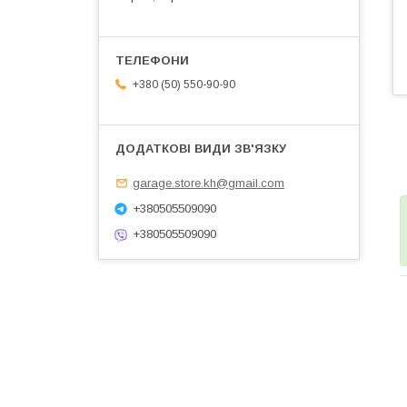
+380 (50) 550-90-90
garage.store.kh@gmail.com
+380505509090
+380505509090