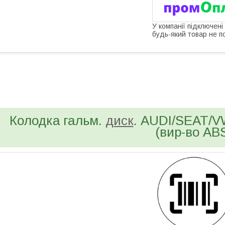
У компанії підключені
будь-який товар не п
bvd_ggl
Колодка гальм.
диск
. AUDI/SEAT/V
(вир-во AB