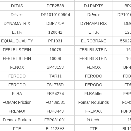
DITAS
DFB2588
DJ PARTS
BP
Dr!ve+
DP1010100964
Dr!ve+
DP101
DYNAMATRIX
DBP775A
DYNAMATRIX
DB
E.T.F.
120642
E.T.F.
12
EQUAL QUALITY
PF1031
EUROBRAKE
5502
FEBI BILSTEIN
16078
FEBI BILSTEIN
16
FEBI BILSTEIN
16008
FEBI BILSTEIN
16
FENOX
BP43153
FENOX
BP4
FERODO
TAR11
FERODO
FDB
FERODO
FSL775D
FERODO
FD
FI.BA
FBP4274
FI.BA filter
FBP
FOMAR Friction
FO488581
Fomar Roulunds
FO4
FREMAX
FBP0443
FREMAX
FBP0
Fremax Brakes
FBP081001
fri.tech.
1
FTE
BL1123A3
FTE
BL1