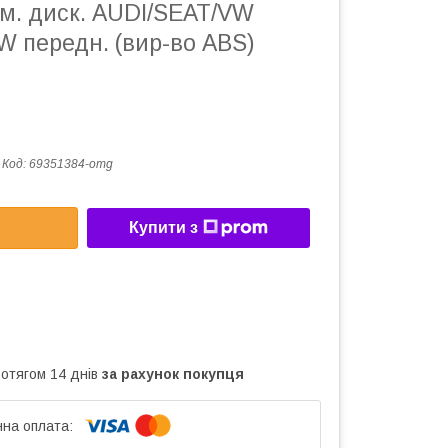
ьм. диск. AUDI/SEAT/VW
W передн. (вир-во ABS)
Код:
69351384-omg
Купити з
ротягом 14 днів
за рахунок покупця