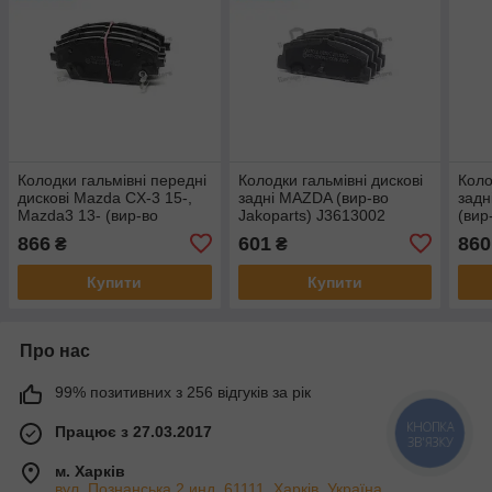
Колодки гальмівні передні
Колодки гальмівні дискові
Коло
дискові Mazda CX-3 15-,
задні MAZDA (вир-во
задн
Mazda3 13- (вир-во
Jakoparts) J3613002
(вир
Jakoparts) J3603072
J36
866
601
860
₴
₴
Купити
Купити
Про нас
99% позитивних з 256 відгуків за рік
Працює з 27.03.2017
КНОПКА
ЗВ'ЯЗКУ
м. Харків
вул. Познанська 2 инд. 61111, Харків, Україна