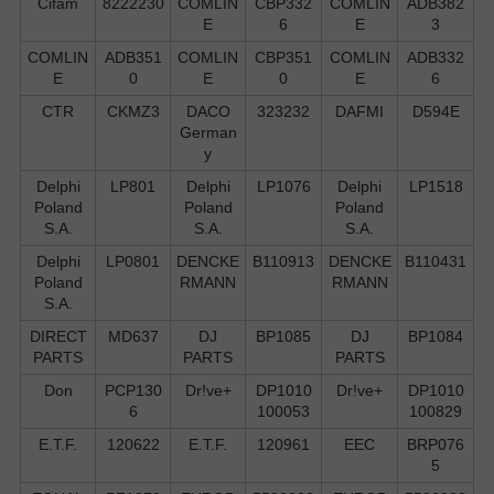
Cifam
8222230
COMLIN
CBP332
COMLIN
ADB382
E
6
E
3
COMLIN
ADB351
COMLIN
CBP351
COMLIN
ADB332
E
0
E
0
E
6
CTR
CKMZ3
DACO
323232
DAFMI
D594E
German
y
Delphi
LP801
Delphi
LP1076
Delphi
LP1518
Poland
Poland
Poland
S.А.
S.А.
S.А.
Delphi
LP0801
DENCKE
B110913
DENCKE
B110431
Poland
RMANN
RMANN
S.А.
DIRECT
MD637
DJ
BP1085
DJ
BP1084
PARTS
PARTS
PARTS
Don
PCP130
Dr!ve+
DP1010
Dr!ve+
DP1010
6
100053
100829
E.T.F.
120622
E.T.F.
120961
EEC
BRP076
5