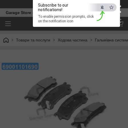
×
Телефон
Subscribe to our
notifications!
Garage Store – інтернет магазин автозапчастин.
To enable permission prompts, click
ESC
on the notification icon
Товари та послуги
Ходова частина
Гальмівна систе