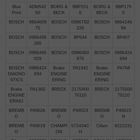
Blue
ADM542
BORG &
BBP151
BORG &
BBP175
Print
50
BECK
6
BECK
0
BOSCH
9864609
BOSCH
0986TB2
BOSCH
9864246
75
226
94
BOSCH
0986495
BOSCH
BP544
BOSCH
BP407
265
BOSCH
0986495
BOSCH
0986460
BOSCH
0986424
029
975
694
BOSCH
0986424
Brake
PA1942
Brake
PA768
DIAGNO
694
ENGINE
ENGINE
STICS
ERING
ERING
Brake
PA1365
BRECK
2175400
BRECK
2175500
ENGINE
70110
70110
ERING
BREMB
P49026
BREMB
P49023
BREMB
P49023
O
O
O
N
BREMB
P49018
CHAMPI
572434C
Cifam
8222231
O
ON
H