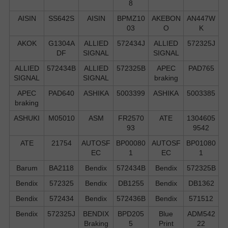
8
AISIN
SS642S
AISIN
BPMZ10
AKEBON
AN447W
03
O
K
AKOK
G1304A
ALLIED
572434J
ALLIED
572325J
DF
SIGNAL
SIGNAL
ALLIED
572434B
ALLIED
572325B
APEC
PAD765
SIGNAL
SIGNAL
braking
APEC
PAD640
ASHIKA
5003399
ASHIKA
5003385
braking
ASHUKI
M05010
ASM
FR2570
ATE
1304605
93
9542
ATE
21754
AUTOSF
BP00080
AUTOSF
BP01080
EC
1
EC
1
Barum
BA2118
Bendix
572434B
Bendix
572325B
Bendix
572325
Bendix
DB1255
Bendix
DB1362
Bendix
572434
Bendix
572436B
Bendix
571512
Bendix
572325J
BENDIX
BPD205
Blue
ADM542
Braking
5
Print
22