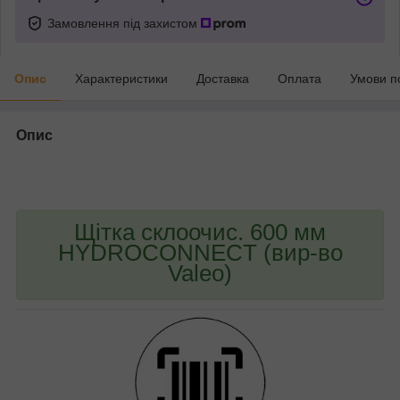
Замовлення під захистом
Опис
Характеристики
Доставка
Оплата
Умови п
Опис
bvd_ggl
Щітка склоочис. 600 мм
HYDROCONNECT (вир-во
Valeo)