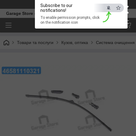
×
Телефон
Subscribe to our
notifications!
Garage Store – інтернет магазин автозапчастин.
To enable permission prompts, click
ESC
on the notification icon
Товари та послуги
Кузов, оптика
Система очищення 