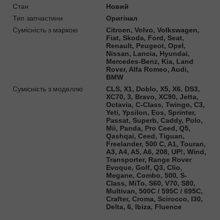
Стан
Новий
Тип запчастини
Оригінал
Сумісність з маркою
Citroen, Volvo, Volkswagen,
Fiat, Skoda, Ford, Seat,
Renault, Peugeot, Opel,
Nissan, Lancia, Hyundai,
Mercedes-Benz, Kia, Land
Rover, Alfa Romeo, Audi,
BMW
Сумісність з моделлю
CLS, X1, Doblo, X5, X6, DS3,
XC70, 3, Bravo, XC90, Jetta,
Octavia, C-Class, Twingo, C3,
Yeti, Ypsilon, Eos, Sprinter,
Passat, Superb, Caddy, Polo,
Mii, Panda, Pro Ceed, Q5,
Qashqai, Ceed, Tiguan,
Freelander, 500 C, A1, Touran,
A3, A4, A5, A6, 208, UP!, Wind,
Transporter, Range Rover
Evoque, Golf, Q3, Clio,
Megane, Combo, 500, S-
Class, MiTo, S60, V70, S80,
Multivan, 500C / 595C / 695C,
Crafter, Croma, Scirocco, I30,
Delta, 6, Ibiza, Fluence