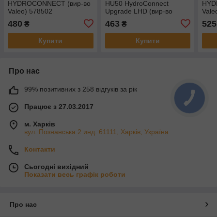
HYDROCONNECT (вир-во
HU50 HydroConnect
HYD
Valeo) 578502
Upgrade LHD (вир-во
Vale
Valeo) 578574
480
463
525
₴
₴
Купити
Купити
Про нас
99% позитивних з 258 відгуків за рік
Працює з 27.03.2017
м. Харків
вул. Познанська 2 инд. 61111, Харків, Україна
Контакти
Сьогодні вихідний
Показати весь графік роботи
Про нас