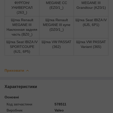
ФУРГОН/
MEGANE CC
MEGANE III
УНИВЕРСАЛ
(EZ0/1_)
Grandtour (KZ0/1)
(263_)
Щітка Renault
Щітка Renault
Щітка Seat IBIZA IV
MEGANE III
MEGANE III купе
(6J5, 6P1)
Наклонная задняя
(DZ0/1_)
часть (BZ0_)
Щітка Seat IBIZA IV
Щітка VW PASSAT
Щітка VW PASSAT
SPORTCOUPE
(362)
Variant (365)
(6J1, 6P5)
Приховати
Характеристики
Основні
Код запчастини
578511
Виробник
Valeo