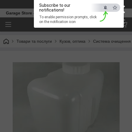
×
Телефон
Subscribe to our
notifications!
Garage Store – інтернет магазин автозапчастин.
To enable permission prompts, click
ESC
on the notification icon
Товари та послуги
Кузов, оптика
Система очищення 