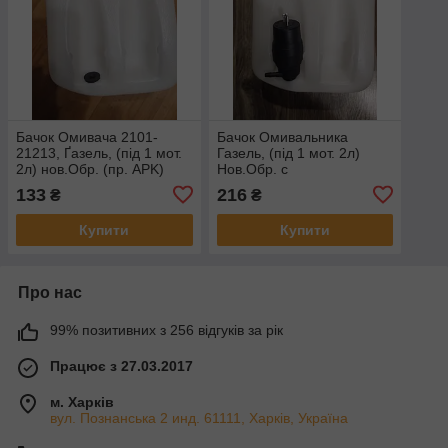
Бачок Омивача 2101-
Бачок Омивальника
21213, Ґазель, (під 1 мот.
Газель, (під 1 мот. 2л)
2л) нов.Обр. (пр. APK)
Нов.Обр. с
21213-5208102-20
електронасосом 12В (пр-
133
216
₴
₴
во ЕЛКАР Європа)
Купити
Купити
Про нас
99% позитивних з 256 відгуків за рік
Працює з 27.03.2017
м. Харків
вул. Познанська 2 инд. 61111, Харків, Україна