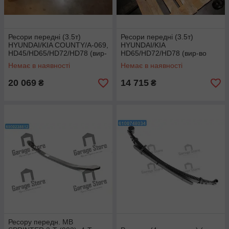
Ресори передні (3.5т)
Ресори передні (3.5т)
HYUNDAI/KIA COUNTY/A-069,
HYUNDAI/KIA
HD45/HD65/HD72/HD78 (вир-
HD65/HD72/HD78 (вир-во
во Mobis) 541005H500
Mobis) 541105H550
Немає в наявності
Немає в наявності
20 069
14 715
₴
₴
Ресору передн. MВ