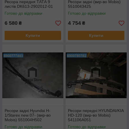
Ресора передня ТАТА 9
Ресори задні (вир-во Mobis)
листів DK613-2902012-01
5510043425
Готово до відправки
Готово до відправки
6 580
4 754
₴
₴
Купити
Купити
Ресори задні Hyundai H-
Ресори передні HYUNDAI/KIA
1/Starex new 07- (вир-во
HD-120 (вир-во Mobis)
Mobis) 551004H502
541106A051
Готово до відправки
Готово до відправки