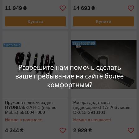
11 949
14 693
₴
₴
Купити
Купити
Разрешите нам помочь сделать
ваше пребывание на сайте более
комфортным?
Пружина підвіски задня
Ресора додаткова
HYUNDAI/KIA H-1 (вир-во
(підресорник) ТАТА 6 листів
Mobis) 551004H000
DK613-2913101
Немає в наявності
Немає в наявності
4 344
2 929
₴
₴