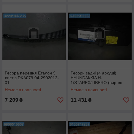
Ресора передня Еталон 9
Ресори задні (4 аркуші)
листів DKА079.04-2902012-
HYUNDAI/KIA H-
01
1/STAREX/LIBERO (вир-во
Mobis) 551004A711
Немає в наявності
Немає в наявності
7 209
11 431
₴
₴