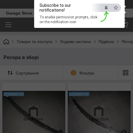
×
Телефон
Subscribe to our
notifications!
Garage Store – інтернет магазин автозапчастин.
To enable permission prompts, click
ESC
on the notification icon
Товари та послуги
Ходова частина
Підвіска
Ресо
Ресора в зборі
Сортування
0
Фільтри