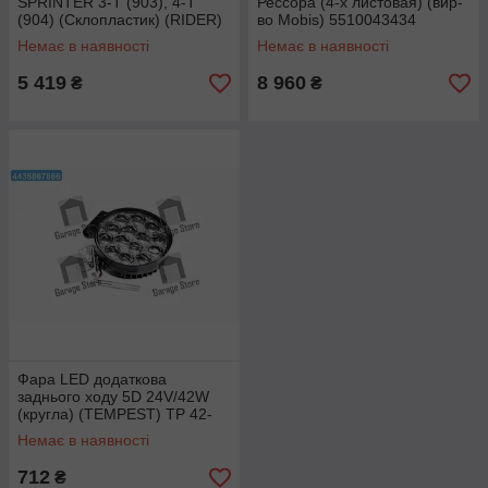
SPRINTER 3-T (903), 4-T
Рессора (4-х листовая) (вир-
(904) (Склопластик) (RIDER)
во Mobis) 5510043434
RD 27.12.37
Немає в наявності
Немає в наявності
5 419
8 960
₴
₴
Фара LED додаткова
заднього ходу 5D 24V/42W
(кругла) (TEMPEST) TP 42-
5D-C3
Немає в наявності
712
₴