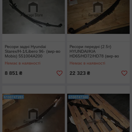
Ресори задні Hyundai
Ресори передні (2.5т)
Starex/H-1/Libero 96- (вир-во
HYUNDAI/KIA
Mobis) 551004A200
HD65/HD72/HD78 (вир-во
Mobis) 541005K000
Немає в наявності
Немає в наявності
8 851
22 323
₴
₴