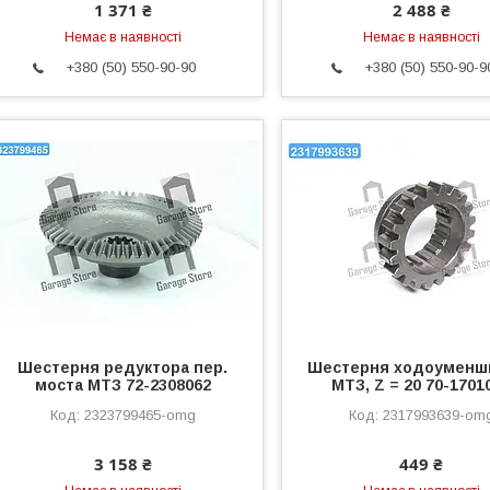
1 371 ₴
2 488 ₴
Немає в наявності
Немає в наявності
+380 (50) 550-90-90
+380 (50) 550-90-9
Шестерня редуктора пер.
Шестерня ходоуменш
моста МТЗ 72-2308062
МТЗ, Z = 20 70-1701
2323799465-omg
2317993639-om
3 158 ₴
449 ₴