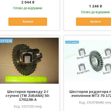
2 044 ₴
1 246 ₴
Готово до відправки
Готово до відправки
Купити
Купити
Шестерня приводу 2-ї
Шестерня редуктора 
ступені (ТМ JUBANA) 50-
зчеплення МТЗ 70-17
1701198-А
2316799482-om
2317235-omg