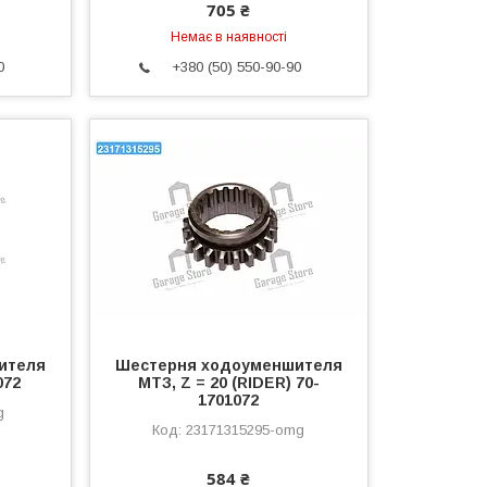
705 ₴
Немає в наявності
0
+380 (50) 550-90-90
ителя
Шестерня ходоуменшителя
072
МТЗ, Z = 20 (RIDER) 70-
1701072
g
23171315295-omg
584 ₴