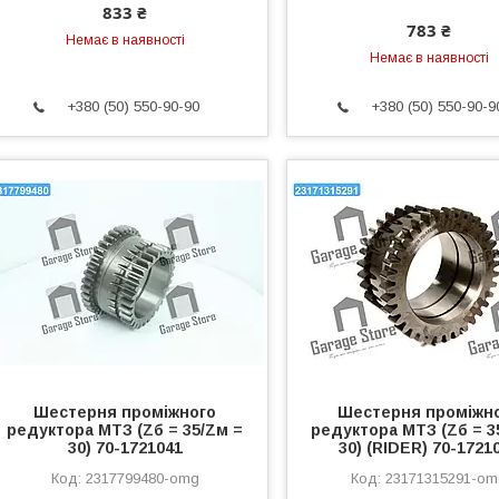
833 ₴
783 ₴
Немає в наявності
Немає в наявності
+380 (50) 550-90-90
+380 (50) 550-90-9
Шестерня проміжного
Шестерня проміжн
редуктора МТЗ (Zб = 35/Zм =
редуктора МТЗ (Zб = 3
30) 70-1721041
30) (RIDER) 70-1721
2317799480-omg
23171315291-o