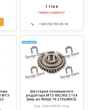
1 118 ₴
Немає в наявності
+380 (50) 550-90-90
ених
Шестерня понижуючого
П МТЗ
редуктора МТЗ 892,952 Z=34
12-
(вир-во МЗШ) 74-1721080СБ
23421028301-omg
mg