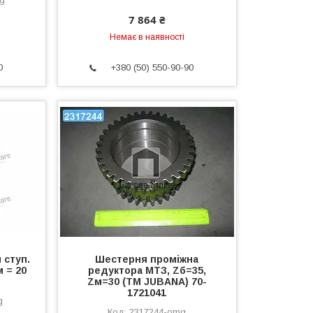
7 864 ₴
Немає в наявності
0
+380 (50) 550-90-90
 ступ.
Шестерня проміжна
м = 20
редуктора МТЗ, Zб=35,
Zм=30 (ТМ JUBANA) 70-
1721041
g
2317244-omg