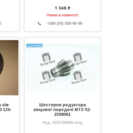
1 348 ₴
Немає в наявності
0
+380 (50) 550-90-90
 з/м
Шестерня редуктора
0 130-
кінцевої передачі МТЗ 52-
2308061
2323799489-omg