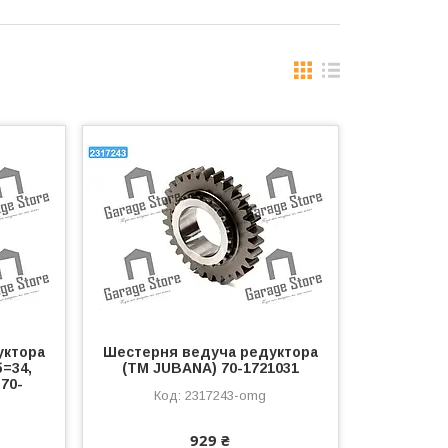
уктора
Шестерня ведуча редуктора
=34,
(ТМ JUBANA) 70-1721031
70-
2317243-omg
929 ₴