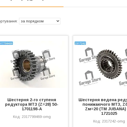
Шестерня 2-го ступеня
Шестерня ведена ред
редуктора МТЗ (Z=28) 50-
понижаючого МТЗ, Zб
1701198-А
Zм=20 (ТМ JUBANA) 
1721025
2317799469-omg
2317242-omg