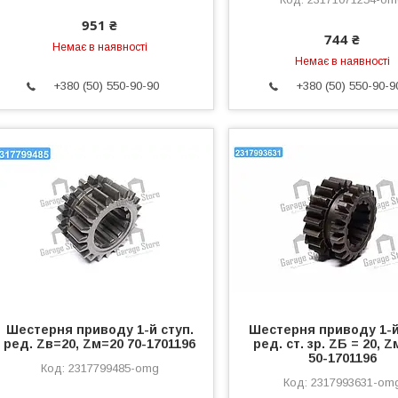
951 ₴
744 ₴
Немає в наявності
Немає в наявності
+380 (50) 550-90-90
+380 (50) 550-90-9
Шестерня приводу 1-й ступ.
Шестерня приводу 1-й
ред. Zв=20, Zм=20 70-1701196
ред. ст. зр. ZБ = 20, Z
50-1701196
2317799485-omg
2317993631-om