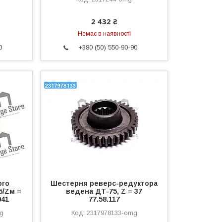
2 432 ₴
Немає в наявності
0
+380 (50) 550-90-90
ого
Шестерня реверс-редуктора
5/Zм =
ведена ДТ-75, Z = 37
041
77.58.117
mg
2317978133-omg