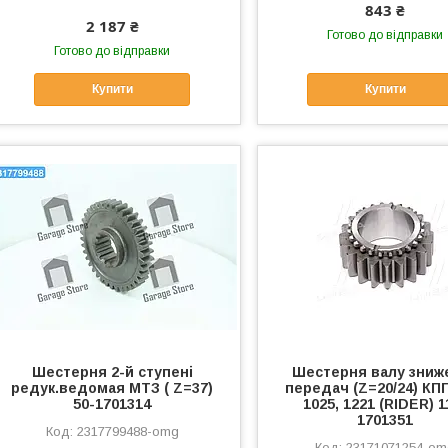
843 ₴
2 187 ₴
Готово до відправки
Готово до відправки
Купити
Купити
Шестерня 2-й ступені
Шестерня валу зниж
редук.ведомая МТЗ ( Z=37)
передач (Z=20/24) КП
50-1701314
1025, 1221 (RIDER) 1
1701351
2317799488-omg
23171071254-o