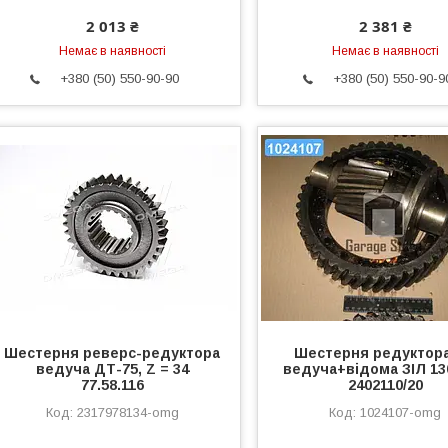
2 013 ₴
2 381 ₴
Немає в наявності
Немає в наявності
+380 (50) 550-90-90
+380 (50) 550-90-9
Шестерня реверс-редуктора
Шестерня редуктора
ведуча ДТ-75, Z = 34
ведуча+відома ЗІЛ 13
77.58.116
2402110/20
2317978134-omg
1024107-omg