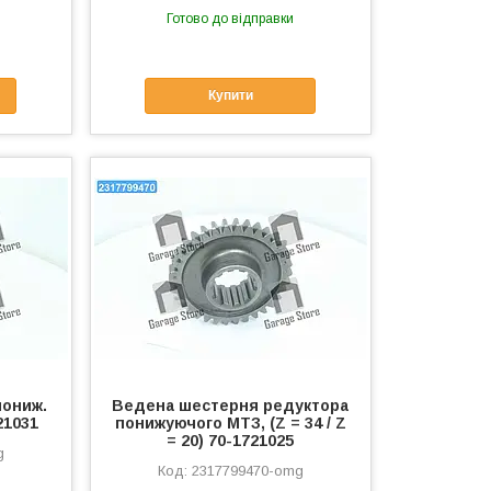
Готово до відправки
Купити
пониж.
Ведена шестерня редуктора
21031
понижуючого МТЗ, (Z = 34 / Z
= 20) 70-1721025
g
2317799470-omg