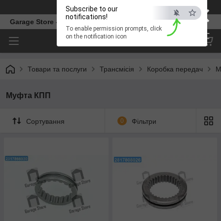
×
Телефон
Subscribe to our
notifications!
Garage Store – інтернет магазин автозапчастин.
To enable permission prompts, click
ESC
on the notification icon
Товари та послуги
Трансмісія
Коробка передач
М
Муфта КПП
Сортування
0
Фільтри