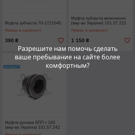
Муфта зубчаста включення
Муфта зубчаста 70-1721045
(вир-во України) 151.37.221
Немає в наявності
Немає в наявності
390
1 150
₴
₴
Разрешите нам помочь сделать
ваше пребывание на сайте более
комфортным?
Муфта рухома КПП т 150
(вир-во Україна) 151.57.242
Немає в наявності