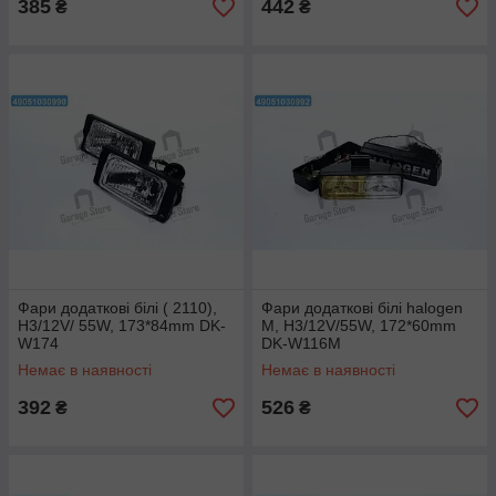
385
442
₴
₴
Фари додаткові білі ( 2110),
Фари додаткові білі halogen
H3/12V/ 55W, 173*84mm DK-
M, H3/12V/55W, 172*60mm
W174
DK-W116M
Немає в наявності
Немає в наявності
392
526
₴
₴