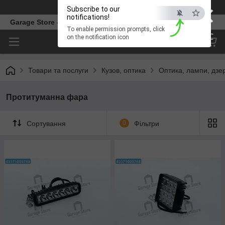
×
Телефон
Subscribe to our
notifications!
Garage Store – інтернет магазин автозапчастин.
To enable permission prompts, click
ESC
on the notification icon
Товари та послуги
Кузов, оптика
Оптика, лампи, дзе
Протитуманна фара
Сортування
0
Фільтри