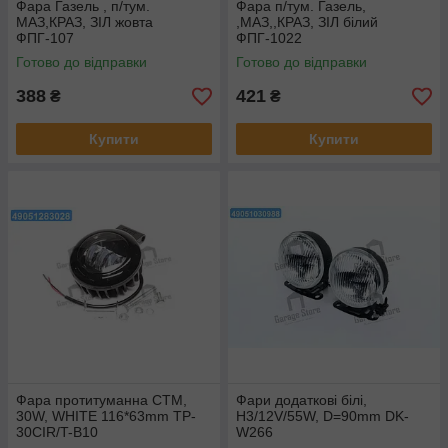
Фара Газель , п/тум.
Фара п/тум. Газель,
МАЗ,КРАЗ, ЗІЛ жовта
,МАЗ,,КРАЗ, ЗІЛ білий
ФПГ-107
ФПГ-1022
Готово до відправки
Готово до відправки
388
421
₴
₴
Купити
Купити
Фара протитуманна СТМ,
Фари додаткові білі,
30W, WHITE 116*63mm TP-
H3/12V/55W, D=90mm DK-
30CIR/T-B10
W266