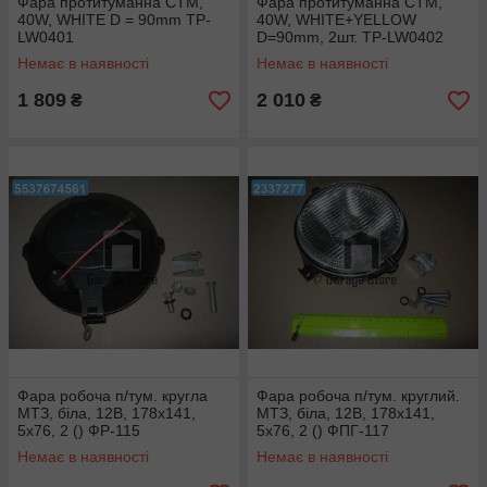
Фара протитуманна СТМ,
Фара протитуманна СТМ,
40W, WHITE D = 90mm TP-
40W, WHITE+YELLOW
LW0401
D=90mm, 2шт. TP-LW0402
Немає в наявності
Немає в наявності
1 809
2 010
₴
₴
Фара робоча п/тум. кругла
Фара робоча п/тум. круглий.
МТЗ, біла, 12В, 178х141,
МТЗ, біла, 12В, 178х141,
5х76, 2 () ФР-115
5х76, 2 () ФПГ-117
Немає в наявності
Немає в наявності