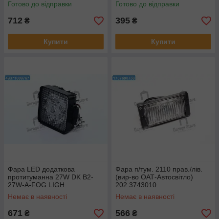
Готово до відправки
Готово до відправки
712
395
₴
₴
Купити
Купити
Фара LED додаткова
Фара п/тум. 2110 прав./лів.
протитуманна 27W DK B2-
(вир-во ОАТ-Автосвітло)
27W-A-FOG LIGH
202.3743010
Немає в наявності
Немає в наявності
671
566
₴
₴