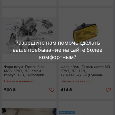
Разрешите нам помочь сделать
ваше пребывание на сайте более
комфортным?
Фара п/тум. Газель біла,
Фара п/тум. Газель жовта МЗ,
МАЗ, КРАЗ, ЗІЛ, алюм.
КРАЗ, ЗІЛ, 12В,
корпус, 12В, 162х20088
178x141,5х76,2 (Рушлан-
(Русулан-Комлект) ФПГ-108
Комлект) ФПГ-106
Немає в наявності
Немає в наявності
560
414
₴
₴