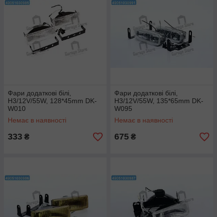
Фари додаткові білі,
Фари додаткові білі,
H3/12V/55W, 128*45mm DK-
H3/12V/55W, 135*65mm DK-
W010
W095
Немає в наявності
Немає в наявності
333
675
₴
₴