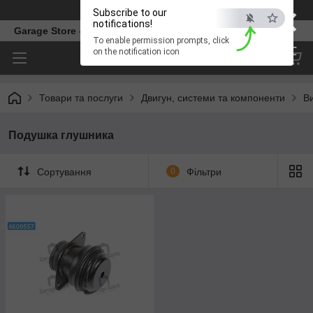
×
Телефон
Subscribe to our
notifications!
Garage Store – інтернет магазин автозапчастин.
To enable permission prompts, click
ESC
on the notification icon
Товари та послуги
Двигун, системи та компоненти
В
Подушка глушника
Сортування
0
Фільтри