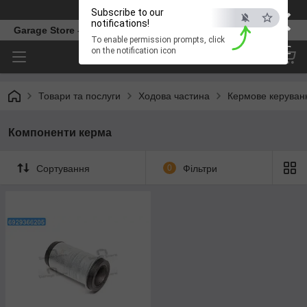
×
Телефон
Subscribe to our
notifications!
Garage Store – інтернет магазин автозапчастин.
To enable permission prompts, click
ESC
on the notification icon
Товари та послуги
Ходова частина
Кермове керуван
Компоненти керма
Сортування
0
Фільтри