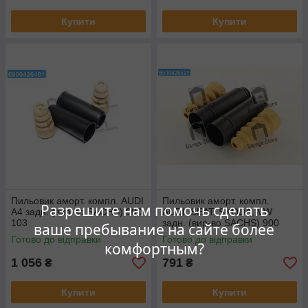
Купити
Купити
Пильовик аморт. компл. AUDI
Пильовик аморт. компл.
Разрешите нам помочь сделать
A4 задн. (вир-во SACHS) 900
AUDI, SEAT, SKODA, VW
103
задн. (вир-во SACHS) 900
ваше пребывание на сайте более
202
Готово до відправки
Готово до відправки
комфортным?
1 056
791
₴
₴
Купити
Купити