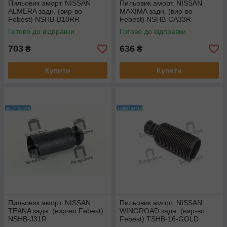
Пильовик аморт. NISSAN
Пильовик аморт. NISSAN
ALMERA задн. (вир-во
MAXIMA задн. (вир-во
Febest) NSHB-B10RR
Febest) NSHB-CA33R
Готово до відправки
Готово до відправки
703
636
₴
₴
Купити
Купити
Пильовик аморт. NISSAN
Пильовик аморт. NISSAN
TEANA задн. (вир-во Febest)
WINGROAD задн. (вир-во
NSHB-J31R
Febest) TSHB-16-GOLD