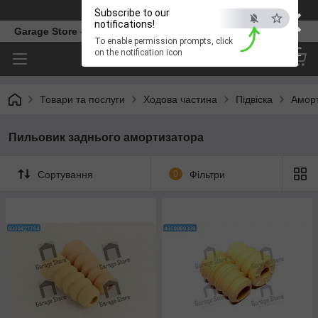
×
Телефон
Subscribe to our
notifications!
Garage Store – інтернет магазин автозапчастин.
To enable permission prompts, click
ESC
on the notification icon
Товари та послуги
Ходова частина
Підвіска
Амор
Пильовик заднього амортизатора
Сортування
0
Фільтри