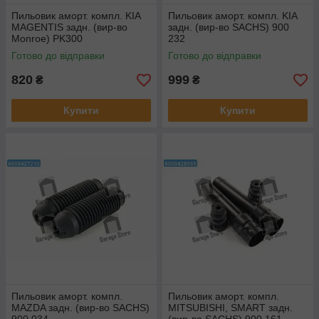
Пильовик аморт. компл. KIA
Пильовик аморт. компл. KIA
MAGENTIS задн. (вир-во
задн. (вир-во SACHS) 900
Monroe) PK300
232
Готово до відправки
Готово до відправки
820
999
₴
₴
Купити
Купити
Пильовик аморт. компл.
Пильовик аморт. компл.
MAZDA задн. (вир-во SACHS)
MITSUBISHI, SMART задн.