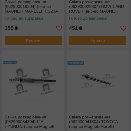
Свічка розжарювання
Свічка розжарювання
(062900019304) (вир-во
(062900023304) BMW, LAND
MAGNETI MARELLI) UC23A
ROVER (вир-во MAGNETI
MARELLI) UC26A
Готово до відправки
Готово до відправки
355
451
₴
₴
Купити
Купити
Свічка розжарювання
Свічка розжарювання
(062900034304) KIA,
(062900041304) TOYOTA
HYUNDAI (вир-во Magneti
(вир-во Magneti Marelli)