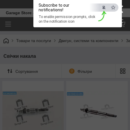
×
Телефон
Subscribe to our
notifications!
Garage Store – інтернет магазин автозапчастин.
To enable permission prompts, click
ESC
on the notification icon
Товари та послуги
Двигун, системи та компоненти
З
Свічки накала
Сортування
0
Фільтри