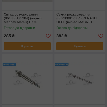
Свічка розжарювання
Свічка розжарювання
(061900175304) (вир-во
(062900017304) RENAULT,
Magneti Marelli) PX70
OPEL (вир-во MAGNETI
MARELLI) UC21A
Готово до відправки
Готово до відправки
285
382
₴
₴
Купити
Купити