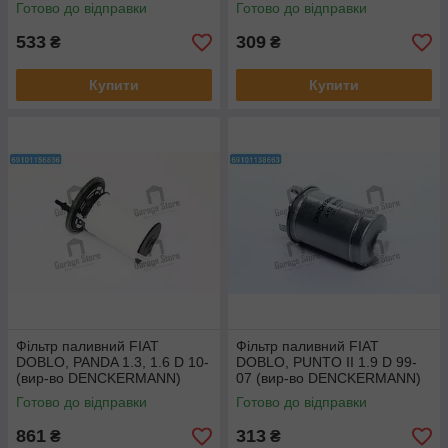
DENCKERMANN) A120262
во DENCKERMANN) A120030
Готово до відправки
Готово до відправки
533
309
₴
₴
Купити
Купити
Фільтр паливний FIAT
Фільтр паливний FIAT
DOBLO, PANDA 1.3, 1.6 D 10-
DOBLO, PUNTO II 1.9 D 99-
(вир-во DENCKERMANN)
07 (вир-во DENCKERMANN)
A120957
A120098
Готово до відправки
Готово до відправки
861
313
₴
₴