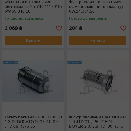
Фільтр палив. тонк. очист. з
Фільтр палив. тонкою очист.
підігрівом в зб. ( 740.1117010)
(замість змінного елементу)
6W.55.348.10
6W.24.064.20
Готово до відправки
Готово до відправки
2 069
204
₴
₴
Купити
Купити
Фільтр паливний FIAT DOBLO
Фільтр паливний FIAT DOBLO
1.3 D, DUCATO 2007 2.0-3.0
1.9 JTD 01-, PEUGEOT
JTD 06- (вир-во
BOXER 2.0, 2.8 HDI 00- (вир-