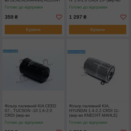
во DENCKERMANN) A120347
IV 1.6-2.0 CRDi 15- (вир-во
KNECHT-MAHLE) KC605D
Готово до відправки
Готово до відправки
359
1 297
₴
₴
Купити
Купити
Фільтр паливний KIA CEED
Фільтр паливний KIA,
07-, TUCSON -10 1.6-2.0
HYUNDAI 1.4-2.2 CRDI 11-
CRDI (вир-во
(вир-во KNECHT-MAHLE)
DENCKERMANN) A120009
KC503D
Готово до відправки
Готово до відправки