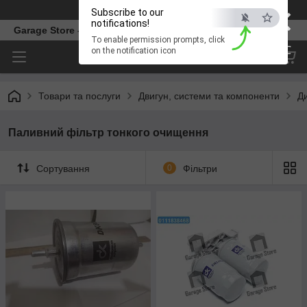
×
Телефон
Subscribe to our
notifications!
Garage Store – інтернет магазин автозапчастин.
To enable permission prompts, click
ESC
on the notification icon
Товари та послуги
Двигун, системи та компоненти
Д
Паливний фільтр тонкого очищення
Сортування
0
Фільтри