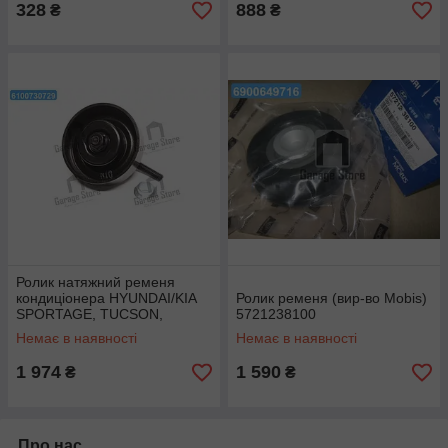
328
888
₴
₴
Ролик натяжний ременя
кондиціонера HYUNDAI/KIA
Ролик ременя (вир-во Mobis)
SPORTAGE, TUCSON,
5721238100
CARENS (вир-во Mobis)
Немає в наявності
Немає в наявності
231292D520
1 974
1 590
₴
₴
Про нас