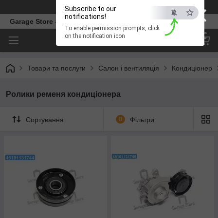
×
Телефон
Subscribe to our
notifications!
Garage Store – інтернет магазин автозапчастин.
To enable permission prompts, click
ESC
on the notification icon
Товари та послуги
Салон і вентиляція
Кондиціонер
Ролики ременя кондиціонера
Сортування
0
Фільтри