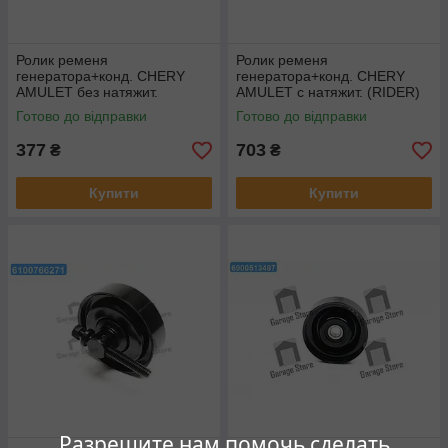
Ролик ременя
Ролик ременя
генератора+конд. CHERY
генератора+конд. CHERY
AMULET без натяжит.
AMULET с натяжит. (RIDER)
(RIDER) RD.A118111220
RD.A118111200AB
Готово до відправки
Готово до відправки
377
703
₴
₴
Купити
Купити
Разрешите нам помочь сделать