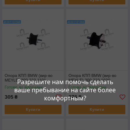
Опора КПП BMW (вир-во
Опора КПП BMW (вир-во
MEYLE) 300 223 1101
MEYLE) 300 223 1600
Разрешите нам помочь сделать
Готово до відправки
Готово до відправки
ваше пребывание на сайте более
305
376
комфортным?
₴
₴
Купити
Купити