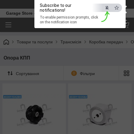
×
Телефон
Subscribe to our
notifications!
Garage Store – інтернет магазин автозапчастин.
To enable permission prompts, click
ESC
on the notification icon
Товари та послуги
Трансмісія
Коробка передач
О
Опора КПП
Сортування
0
Фільтри