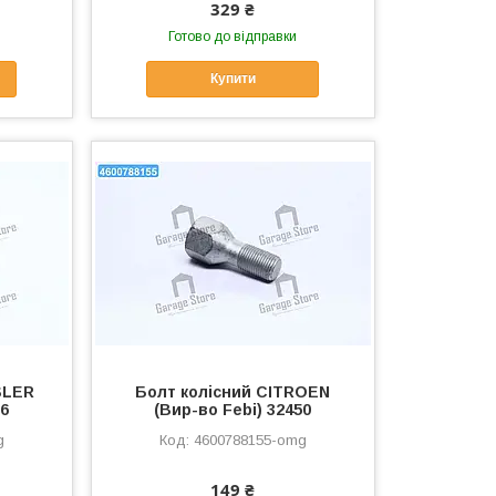
329 ₴
Готово до відправки
Купити
SLER
Болт колісний CITROEN
66
(Вир-во Febi) 32450
g
4600788155-omg
149 ₴