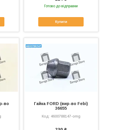
Готово до відправки
Купити
р-во
Гайка FORD (вир-во Febi)
36655
g
4600788147-omg
230 ₴