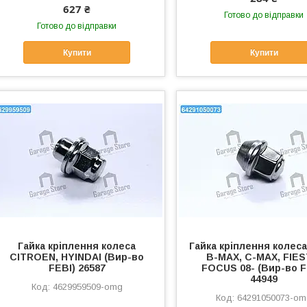
627 ₴
Готово до відправки
Готово до відправки
Купити
Купити
Гайка кріплення колеса
Гайка кріплення колес
CITROEN, HYINDAI (Вир-во
B-MAX, C-MAX, FIES
FEBI) 26587
FOCUS 08- (Вир-во F
44949
4629959509-omg
64291050073-o