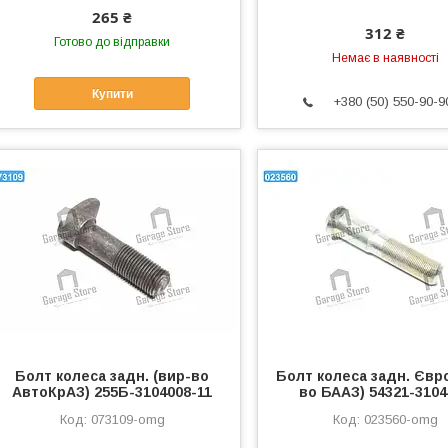
265 ₴
312 ₴
Готово до відправки
Немає в наявності
Купити
+380 (50) 550-90-9
Болт колеса задн. (вир-во
Болт колеса задн. Євро
АвтоКрАЗ) 255Б-3104008-11
во БААЗ) 54321-3104
073109-omg
023560-omg