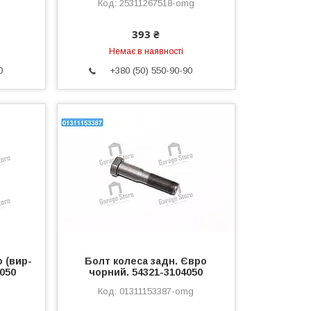
25311267518-omg
393 ₴
Немає в наявності
0
+380 (50) 550-90-90
 (вир-
Болт колеса задн. Євро
050
чорний. 54321-3104050
01311153387-omg