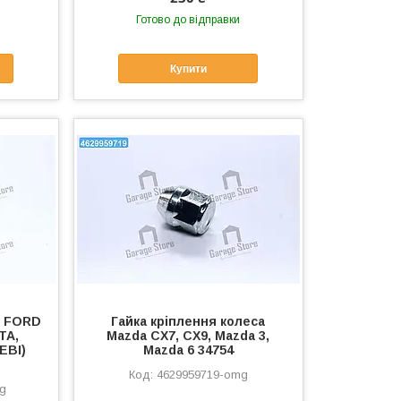
Готово до відправки
Купити
а FORD
Гайка кріплення колеса
TA,
Mazda CX7, CX9, Mazda 3,
EBI)
Mazda 6 34754
4629959719-omg
mg