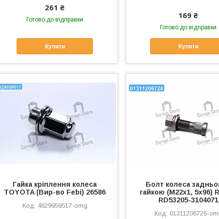
261 ₴
169 ₴
Готово до відправки
Готово до відправки
Купити
Купити
Гайка кріплення колеса
Болт колеса задньо
TOYOTA (Вир-во Febi) 26586
гайкою (М22х1, 5х96) 
RD53205-3104071
4629959517-omg
01311206726-om