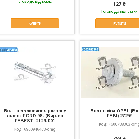
Готово до відправки
127 ₴
Готово до відправки
Купити
Купити
Болт регулювання розвалу
Болт шківа OPEL (Ви
колеса FORD 98- (Вир-во
FEBI) 27259
FEBEST) 2129-001
4600788303-om
6900946468-omg
284 ₴