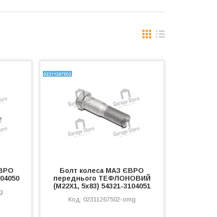
ЄВРО
Болт колеса МАЗ ЄВРО
104050
переднього ТЕФЛОНОВИЙ
(М22Х1, 5х83) 54321-3104051
g
02311267502-omg