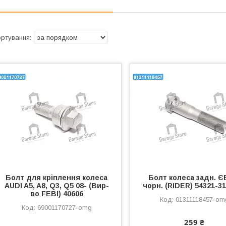
Болт для кріплення колеса
Болт колеса задн. 
AUDI A5, A8, Q3, Q5 08- (Вир-
чорн. (RIDER) 54321-3
во FEBI) 40606
01311118457-om
69001170727-omg
259 ₴