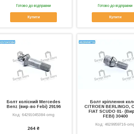
Готово до відправки
Готово до відправки
Купити
Купити
Болт колісний Mercedes
Болт кріплення кол
Benz (вир-во Febi) 29196
CITROEN BERLINGO, C4
FIAT SCUDO 01- (Ви
64291045384-omg
FEBI) 30400
4629959716-om
264 ₴