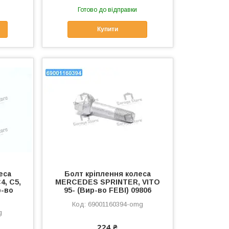
Готово до відправки
Купити
еса
Болт кріплення колеса
, C5,
MERCEDES SPRINTER, VITO
р-во
95- (Вир-во FEBI) 09806
69001160394-omg
g
224 ₴