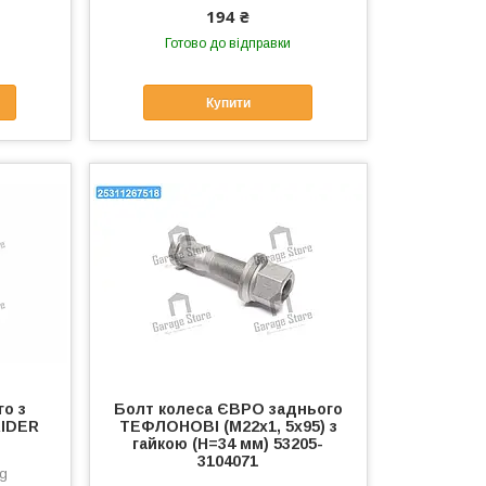
194 ₴
Готово до відправки
Купити
го з
Болт колеса ЄВРО заднього
RIDER
ТЕФЛОНОВІ (М22х1, 5х95) з
гайкою (H=34 мм) 53205-
3104071
g