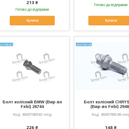
213 ₴
Готово до відправки
Готово до відправки
Купити
Купити
Болт колісний BMW (Вир-во
Болт колісний CHRY
Febi) 26744
(Вир-во Febi) 294
4600788343-omg
4600788148-om
226 ₴
148 ₴