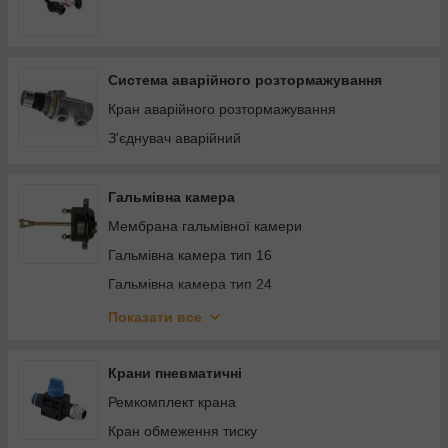
Система аварійного розтормажування
Кран аварійного розтормажування
З'єднувач аварійний
Гальмівна камера
Мембрана гальмівної камери
Гальмівна камера тип 16
Гальмівна камера тип 24
Ремкомплект гальмівної камери
Показати все
Гальмівна камера тип 20
Гальмівна камера тип 30
Крани пневматичні
Камера гальмівна
Ремкомплект крана
Кран обмеження тиску