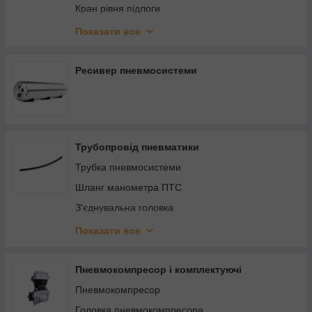
Кран рівня підлоги
Гальмівний кран
Показати все
Кран захисний
Кран роз'єднувальний
Ресивер пневмосистеми
Кран підпедальний
Головний кран
Кран зворотної дії
Трубопровід пневматики
Кран прискорювальний
Трубка пневмосистеми
Кран ручного гальма
Шланг манометра ПТС
З'єднувальна головка
Ремкомплект регулятора тиску
Показати все
Тройник пневмосистемы
З'єднувач зубчастий
Пневмокомпресор і комплектуючі
З'єднувач кутовий
Пневмокомпресор
З'єднувач фітинговий
Головка пневмокомпресора