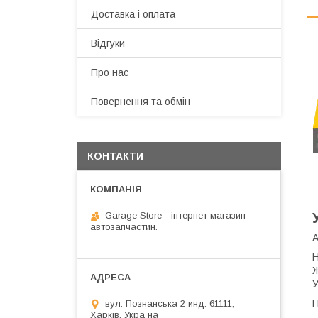
Доставка і оплата
Відгуки
Про нас
Повернення та обмін
КОНТАКТИ
Garage Store - інтернет магазин
автозапчастин.
А
Н
Ж
У
П
вул. Познанська 2 инд. 61111,
Харків, Україна