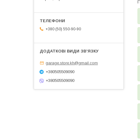
П
+380 (50) 550-90-90
garage.store.kh@gmail.com
+380505509090
+380505509090